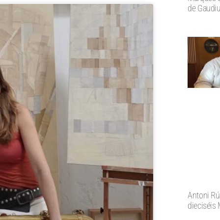
de Gaudi
Antoni Rú
dieciséis