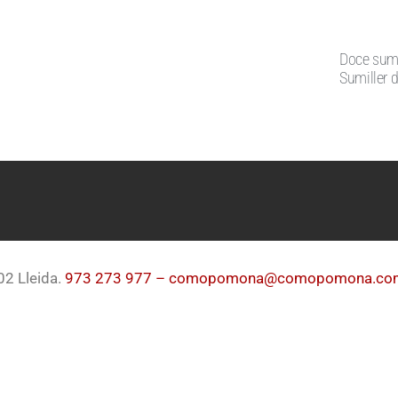
Doce sumi
Sumiller 
02 Lleida.
973 273 977 –
comopomona@comopomona.co