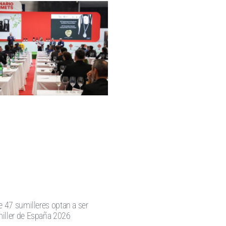
e 47 sumilleres optan a ser
iller de España 2026