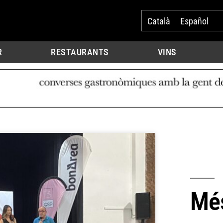
Català
Español
R
RESTAURANTS
VINS
Més