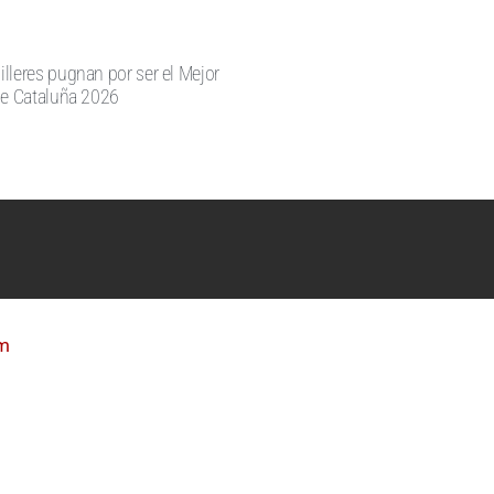
lleres pugnan por ser el Mejor
de Cataluña 2026
m