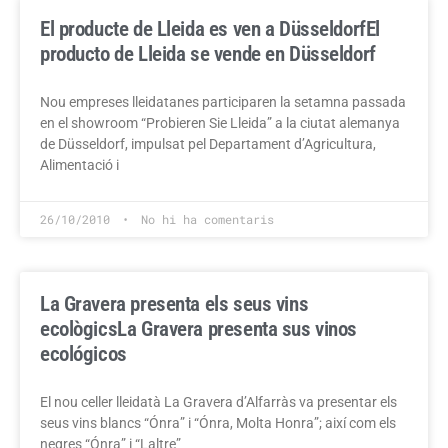
El producte de Lleida es ven a Düsseldorf
El
producto de Lleida se vende en Düsseldorf
Nou empreses lleidatanes participaren la setamna passada
en el showroom “Probieren Sie Lleida” a la ciutat alemanya
de Düsseldorf, impulsat pel Departament d’Agricultura,
Alimentació i
26/10/2010
No hi ha comentaris
La Gravera presenta els seus vins
ecològics
La Gravera presenta sus vinos
ecológicos
El nou celler lleidatà La Gravera d’Alfarràs va presentar els
seus vins blancs “Ónra” i “Ónra, Molta Honra”; així com els
negres “Ónra” i “Laltre”