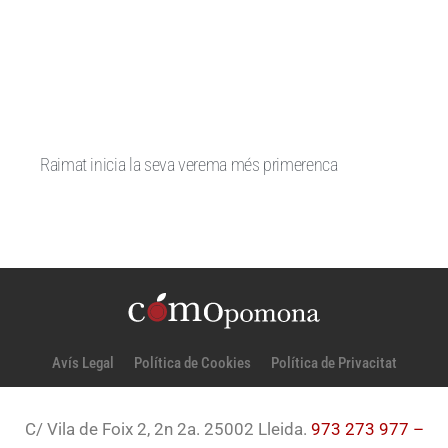
Raimat inicia la seva verema més primerenca
Avís Legal
Política de Cookies
Política de Privacitat
C/ Vila de Foix 2, 2n 2a. 25002 Lleida.
973 273 977 –