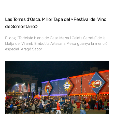
Las Torres d’Osca, Millor Tapa del «Festival del Vino
de Somontano»
El dolç “Tortelate blanc de Casa Melsa i Gelats Sarrate” de la
Llotja del Vi amb Embotits Artesans Melsa guanya la menció
especial “Aragó Sabor