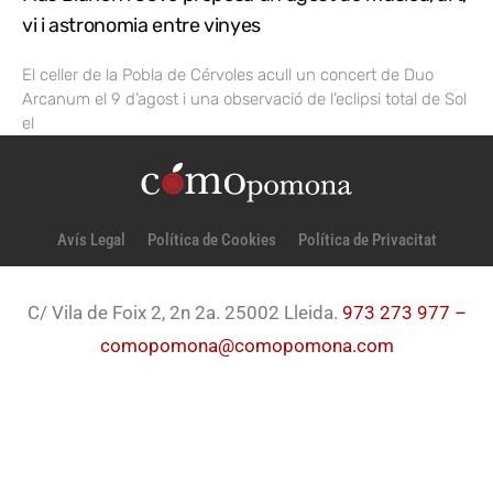
vi i astronomia entre vinyes
El celler de la Pobla de Cérvoles acull un concert de Duo
Arcanum el 9 d’agost i una observació de l’eclipsi total de Sol
el
Avís Legal
Política de Cookies
Política de Privacitat
C/ Vila de Foix 2, 2n 2a. 25002 Lleida.
973 273 977 –
comopomona@comopomona.com