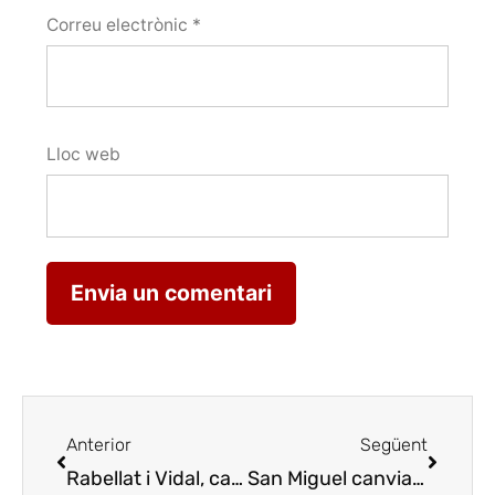
Correu electrònic
*
Lloc web
Anterior
Següent
Rabellat i Vidal, cava oficial de l’Aplec
Rabellat i 
San Miguel canvia la imatge aquest 2008 sense perdre l’essència