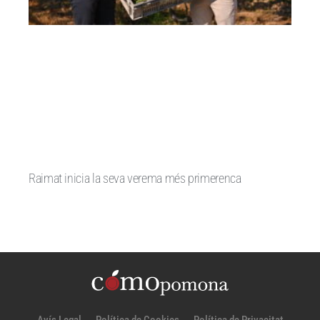
Raimat inicia la seva verema més primerenca
Avís Legal
Política de Cookies
Política de Privacitat