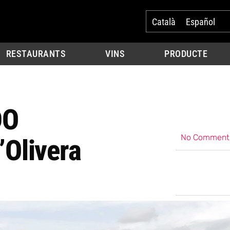
Català
Español
RESTAURANTS
VINS
PRODUCTE
DO
No Comment
’Olivera