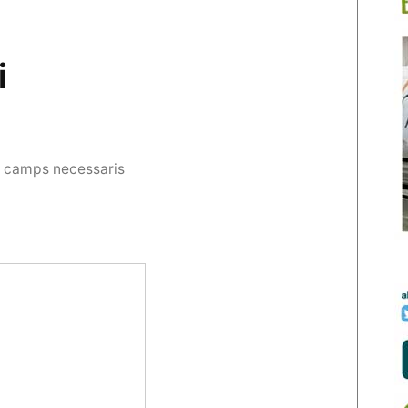
i
s camps necessaris