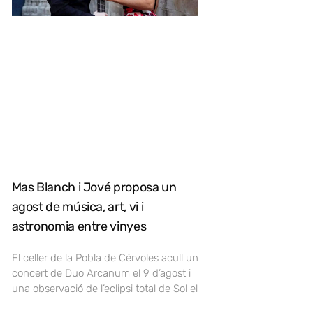
Mas Blanch i Jové proposa un
agost de música, art, vi i
astronomia entre vinyes
El celler de la Pobla de Cérvoles acull un
concert de Duo Arcanum el 9 d’agost i
una observació de l’eclipsi total de Sol el