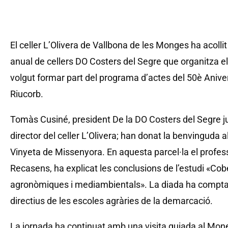
El celler L’Olivera de Vallbona de les Monges ha acollit 
anual de cellers DO Costers del Segre que organitza e
volgut formar part del programa d’actes del 50è Anivers
Riucorb.
Tomàs Cusiné, president De la DO Costers del Segre
director del celler L’Olivera; han donat la benvinguda
Vinyeta de Missenyora. En aquesta parcel·la el professo
Recasens, ha explicat les conclusions de l’estudi «Cob
agronòmiques i mediambientals». La diada ha comptat
directius de les escoles agràries de la demarcació.
La jornada ha continuat amb una visita guiada al Mon