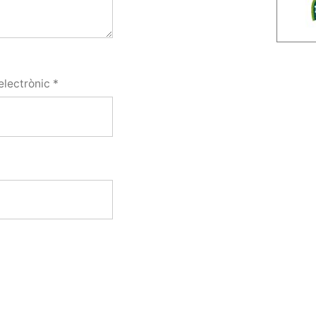
electrònic
*