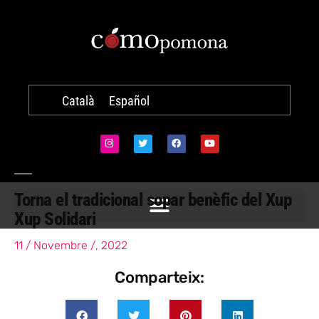
Català
Español
Torna el tradicional sopar benèfic del Xup
Xup Solidari
11 / Novembre /, 2022
Comparteix: