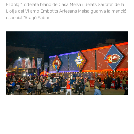
El dolç “Tortelate blanc de Casa Melsa i Gelats Sarrate” de la
Llotja del Vi amb Embotits Artesans Melsa guanya la menció
especial “Aragó Sabor