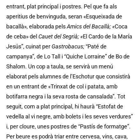
entrant, plat principal i postres. Pel que fa als
aperitius de benvinguda, seran «Esqueixada de
bacallà», elaborada pels
Amics del Bacallà; «
Coca
de ceba» del
Cauet del Segrià; «
El Cardo de la María
Jesús”, cuinat per
Gastrobacus;
“Paté de
campanya”, de Lo Tall i “Quiche Lorraine” de Bo de
Shalom. Un cop a taula, se servirà un menú
elaborat pels alumnes de l’Eschotur que consistirà
en un entrant de «Trinxat de col i patata, amb
botifarra negra i la seva rosta de cansalada”. Tot
seguit, com a plat principal, hi haurà “Estofat de
vedella al vi negre, amb bolets i les seves verdures”
i, per cloure, unes postres de “Pastís de formatge”.
Per beure es podrà triar entre cervesa, vins, cava,