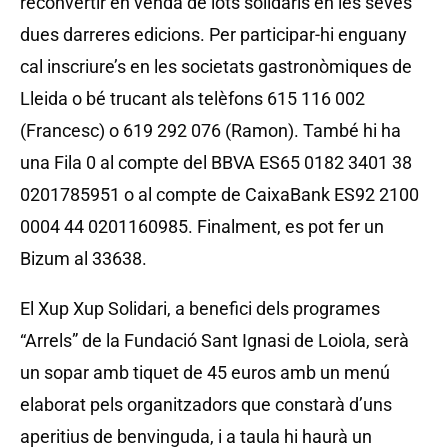
reconvertir en venda de lots solidaris en les seves
dues darreres edicions. Per participar-hi enguany
cal inscriure’s en les societats gastronòmiques de
Lleida o bé trucant als telèfons 615 116 002
(Francesc) o 619 292 076 (Ramon). També hi ha
una Fila 0 al compte del BBVA ES65 0182 3401 38
0201785951 o al compte de CaixaBank ES92 2100
0004 44 0201160985. Finalment, es pot fer un
Bizum al 33638.
El Xup Xup Solidari, a benefici dels programes
“Arrels” de la Fundació Sant Ignasi de Loiola, serà
un sopar amb tiquet de 45 euros amb un menú
elaborat pels organitzadors que constarà d’uns
aperitius de benvinguda, i a taula hi haurà un