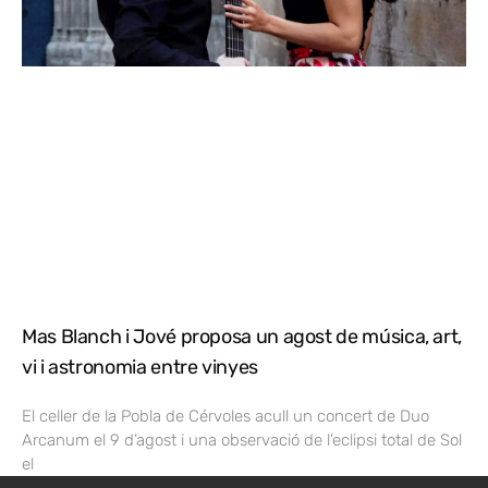
Mas Blanch i Jové proposa un agost de música, art,
vi i astronomia entre vinyes
El celler de la Pobla de Cérvoles acull un concert de Duo
Arcanum el 9 d’agost i una observació de l’eclipsi total de Sol
el