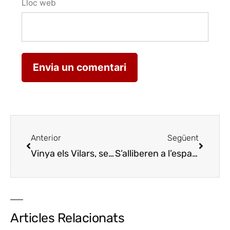
Lloc web
Anterior
Següent
Vinya els Vilars, segon celler de Catalunya amb millor posicionament a la xarxa social TikTok
S’alliberen a l’espai Raimat Natura de Lleida els primers exemplars de turó europeu criats en captivitat
Articles Relacionats