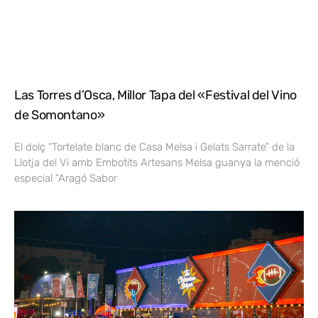
Las Torres d’Osca, Millor Tapa del «Festival del Vino
de Somontano»
El dolç “Tortelate blanc de Casa Melsa i Gelats Sarrate” de la
Llotja del Vi amb Embotits Artesans Melsa guanya la menció
especial “Aragó Sabor