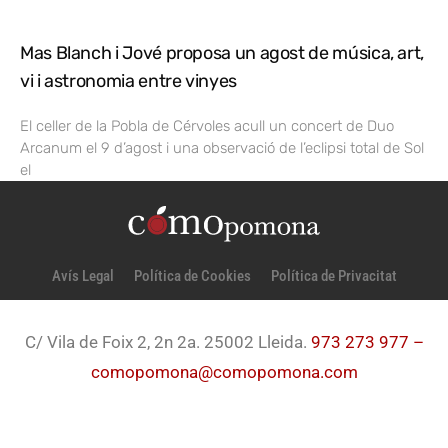
Mas Blanch i Jové proposa un agost de música, art,
vi i astronomia entre vinyes
El celler de la Pobla de Cérvoles acull un concert de Duo
Arcanum el 9 d’agost i una observació de l’eclipsi total de Sol
el
Avís Legal
Política de Cookies
Política de Privacitat
C/ Vila de Foix 2, 2n 2a. 25002 Lleida.
973 273 977 –
comopomona@comopomona.com