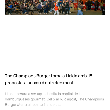
The Champions Burger torna a Lleida amb 18
propostes i un xou d’entreteniment
Lleida tornarà a ser aquest estiu la capital de les
hamburgueses gourmet. Del 5 al 16 d’agost, The Champions
Burger aterra al recinte firal de Les