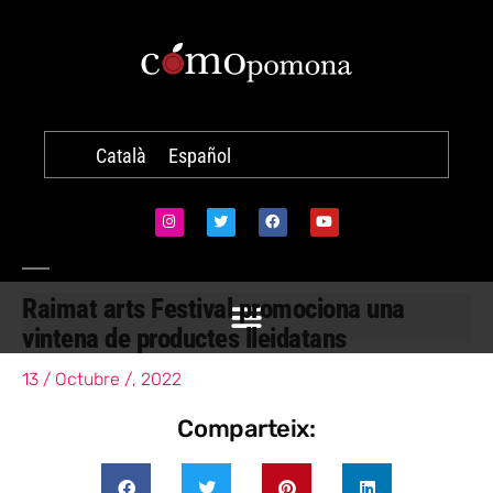
Català
Español
Raimat arts Festival promociona una
vintena de productes lleidatans
13 / Octubre /, 2022
Comparteix: