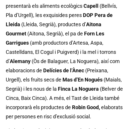
presentarà els aliments ecològics
Capell
(Bellvís,
Pla d’Urgell), les exquisides peres
DOP Pera de
Lleida
(Lleida, Segrià), productes d’
Aitona
Gourmet
(Aitona, Segrià), el pa de
Forn Les
Garrigues
(amb productors d’Artesa, Aspa,
Castelldans, El Cogul i Puigverd) i la mel i torrons
d’
Alemany
(Òs de Balaguer, La Noguera), així com
elaboracions de
Delícies de l’Ànec
(Preixana,
Urgell), els fruits secs de
Mas d’En Nogués
(Maials,
Segrià) i les nous de la
Finca La Noguera
(Belver de
Cinca, Baix Cinca). A més, el Tast de Lleida també
incorporarà els productes de
Robin Good,
elaborats
per persones en risc d’exclusió social.