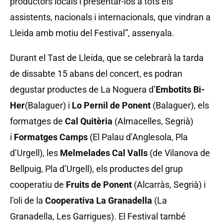
productors locals i presentar-los a tots els
assistents, nacionals i internacionals, que vindran a
Lleida amb motiu del Festival”, assenyala.
Durant el Tast de Lleida, que se celebrarà la tarda
de dissabte 15 abans del concert, es podran
degustar productes de La Noguera d’
Embotits Bi-
Her
(Balaguer) i
Lo Pernil de Ponent
(Balaguer), els
formatges de
Cal Quitèria
(Almacelles, Segrià)
i
Formatges Camps
(El Palau d’Anglesola, Pla
d’Urgell), les
Melmelades Cal Valls
(de Vilanova de
Bellpuig, Pla d’Urgell), els productes del grup
cooperatiu de
Fruits de Ponent
(Alcarràs, Segrià) i
l’oli de la
Cooperativa La Granadella
(La
Granadella, Les Garrigues). El Festival també