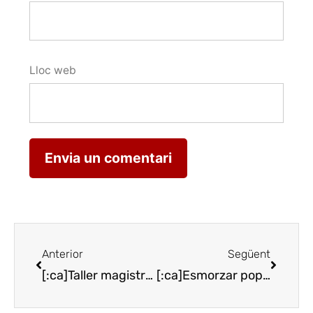
Lloc web
Anterior
Següent
[:ca]Taller magistral de cupatge al Tast del Barri de l’Estació[:es]Taller magistral de coupage en la cata del Barrio de la Estación de Haro[:en]Masterly decoupage workshop in the tasting of the station district in Haro[:]
[:ca]Esmorzar popular al celler Mas Blanch i Jové[:es]Desayuno popular en el celler Mas Blanch i Jové[:]