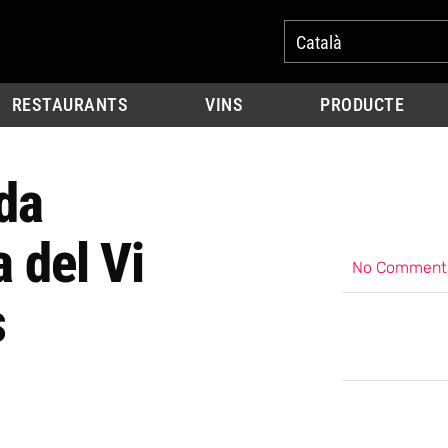
Català
RESTAURANTS
VINS
PRODUCTE
ida
 del Vi
No Comment
s