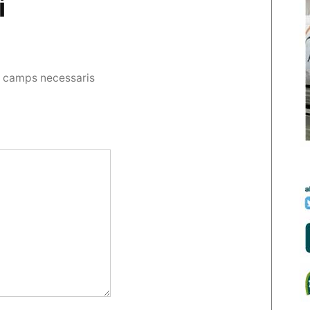
i
s camps necessaris