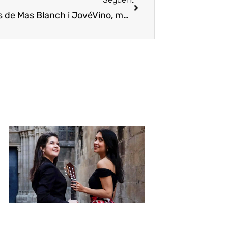
els de Mas Blanch i Jové
Vino, música y poesía en la Nit dels Estels de Mas Blanc i Jové