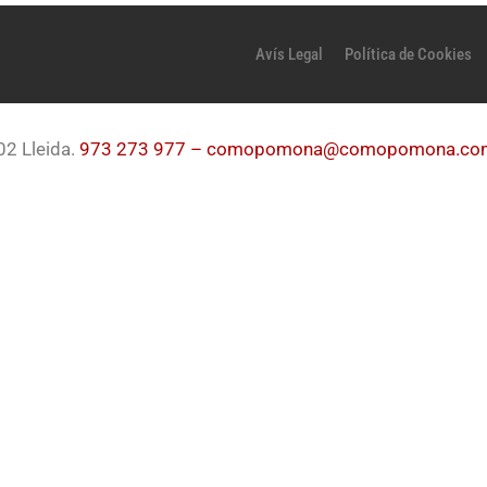
Avís Legal
Política de Cookies
02 Lleida.
973 273 977 –
comopomona@comopomona.co