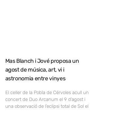
Mas Blanch i Jové proposa un
agost de música, art, vi i
astronomia entre vinyes
El celler de la Pobla de Cérvoles acull un
concert de Duo Arcanum el 9 d’agost i
una observació de l’eclipsi total de Sol el