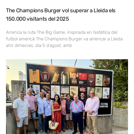
The Champions Burger vol superar a Lleida els
150.000 visitants del 2025
Arrenca la ruta The Big Game, inspirada en l’estètica del
futbol americà The Champions Burger va arrencar a Lleida
ahir dimecres, dia 5 d’agost, amb