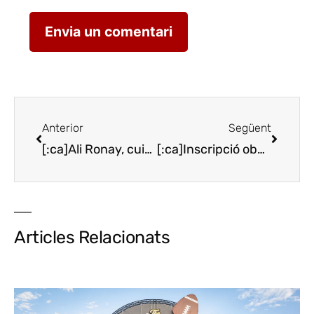
Anterior
Següent
[:ca]Ali Ronay, cuina internacional amb producte local[:es]Ali Ronay, cocina internacional con producto local[:en]Ali Ronay, international cuisine with local products[:]
[:ca]Inscripció oberta al Joves Cuiners Àngel Moncusi’16[:es]Inscripción abierta al Joves Cuiners Àngel Moncusí ’16[:en]Open registration to the Àngel Moncusí young chefs contest [:]
Articles Relacionats