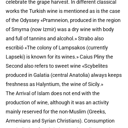
celebrate the grape harvest. In different classical
works the Turkish wine is mentioned as is the case
of the Odyssey «Pramneion, produced in the region
of Smyrna (now Izmir) was a dry wine with body
and full of tannins and alcohol.» Strabo also
escribió «The colony of Lampsakos (currently
Lapseki) is known for its wines.» Caius Pliny the
Second also refers to sweet wine «Scybelites
produced in Galatia (central Anatolia) always keeps
freshness as Halyntium, the wine of Sicily.»
The Arrival of Islam does not end with the
production of wine, although it was an activity
mainly reserved for the non-Muslim (Greeks,
Armenians and Syrian Christians). Consumption