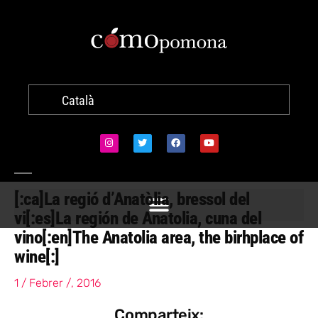
Català
[:ca]La regió d’Anatòlia, bressol del
vi[:es]La región de Anatolia, cuna del
vino[:en]The Anatolia area, the birhplace of
wine[:]
1 / Febrer /, 2016
Comparteix: