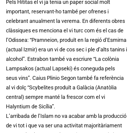
Pels Hititas el vi ja tenia un paper social molt
important, reservant-ho també per ofrenes i
celebrant anualment la verema. En diferents obres
clàssiques es menciona el vi turc com és el cas de
l’Odissea: “Pramneion, produït en la regió d’Esmirna
(actual Izmir) era un vi de cos sec i ple d’alts tanins i
alcohol”. Estrabon també va escriure “La colònia
Lampsakos (actual Lapseki) és coneguda pels
seus vins”. Caius Plinio Segon també fa referència
al vi dolç “Scybelites produït a Galàcia (Anatòlia
central) sempre manté la frescor com el vi
Halyntium de Sicília”.
L’arribada de l’Islam no va acabar amb la producció
de vi tot i que va ser una activitat majoritàriament