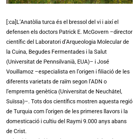
[:ca]L’Anatòlia turca és el bressol del vi i així el
defensen els doctors Patrick E. McGovern –director
científic del Laboratori d’Arqueologia Molecular de
la Cuina, Begudes Fermentades i la Salut
(Universitat de Pennsilvanià, EUA)– i José
Vouillamoz –especialista en l’origen i filiació de les
diferents varietats de raïm segon l’ADN o
l’empremta genètica (Universitat de Neuchâtel,
Suïssa)–. Tots dos científics mostren aquesta regió
de Turquia com l’origen de les primeres llavors i la
domesticació i cultiu del Raymi 9.000 anys abans
de Crist.