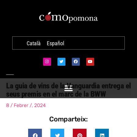
Català
Español
La guia de vins de la Vanguardia entrega el
seus premis en el marc de la BWW
8 / Febrer /, 2024
Comparteix: