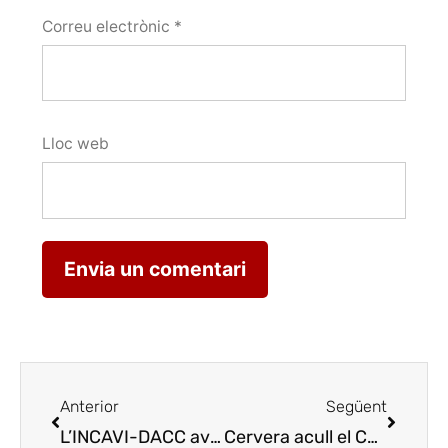
Correu electrònic
*
Lloc web
Anterior
Següent
L’INCAVI-DACC avaluarà la influència d’espècies botàniques d’origen català en la composició i perfil aromàtic del vi
Cervera acull el Concurs Millor Sommelier de Catalunya 2024