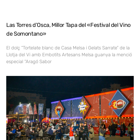
Las Torres d’Osca, Millor Tapa del «Festival del Vino
de Somontano»
El dolç “Tortelate blanc de Casa Melsa i Gelats Sarrate” de la
Llotja del Vi amb Embotits Artesans Melsa guanya la menció
especial “Aragó Sabor