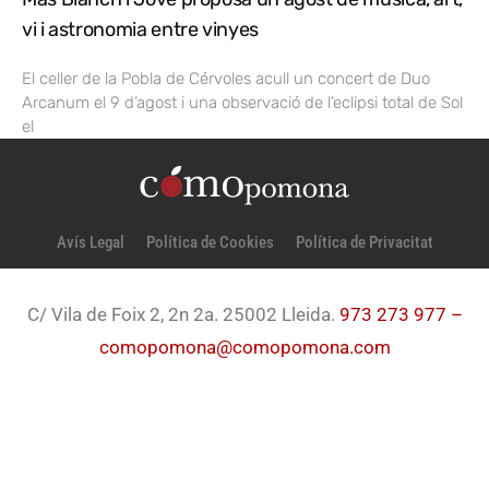
vi i astronomia entre vinyes
El celler de la Pobla de Cérvoles acull un concert de Duo
Arcanum el 9 d’agost i una observació de l’eclipsi total de Sol
el
Avís Legal
Política de Cookies
Política de Privacitat
C/ Vila de Foix 2, 2n 2a. 25002 Lleida.
973 273 977 –
comopomona@comopomona.com