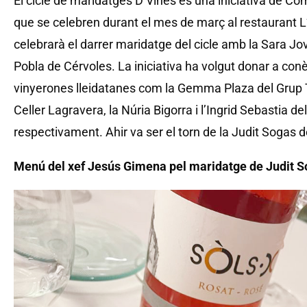
El cicle de maridatges D’Vines és una iniciativa de C
que se celebren durant el mes de març al restaurant 
celebrarà el darrer maridatge del cicle amb la Sara Jo
Pobla de Cérvoles. La iniciativa ha volgut donar a conè
vinyerones lleidatanes com la Gemma Plaza del Grup To
Celler Lagravera, la Núria Bigorra i l’Ingrid Sebastia del
respectivament. Ahir va ser el torn de la Judit Sogas d
Menú del xef Jesús Gimena pel maridatge de Judit S