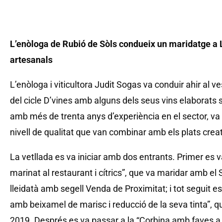
L’enòloga de Rubió de Sòls condueix un maridatge a 
artesanals
L’enòloga i viticultora Judit Sogas va conduir ahir al 
del cicle D’vines amb alguns dels seus vins elaborats 
amb més de trenta anys d’experiència en el sector, va p
nivell de qualitat que van combinar amb els plats crea
La vetllada es va iniciar amb dos entrants. Primer es 
marinat al restaurant i cítrics”, que va maridar amb el
lleidatà amb segell Venda de Proximitat; i tot seguit 
amb beixamel de marisc i reducció de la seva tinta”, q
2019. Després es va passar a la “Corbina amb faves a l