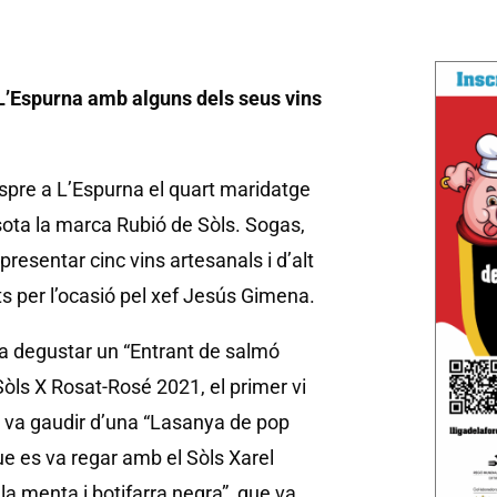
L’Espurna amb alguns dels seus vins
vespre a L’Espurna el quart maridatge
sota la marca Rubió de Sòls. Sogas,
resentar cinc vins artesanals i d’alt
ts per l’ocasió pel xef Jesús Gimena.
va degustar un “Entrant de salmó
 Sòls X Rosat-Rosé 2021, el primer vi
es va gaudir d’una “Lasanya de pop
ue es va regar amb el Sòls Xarel
a menta i botifarra negra”, que va