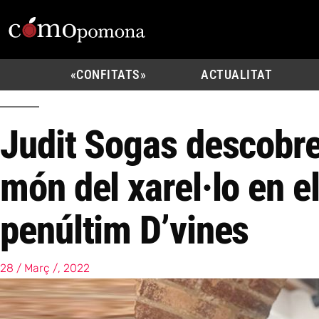
«CONFITATS»
ACTUALITAT
Judit Sogas descobre
món del xarel·lo en e
penúltim D’vines
28 / Març /, 2022