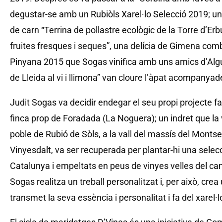
degustar-se amb un Rubiòls Xarel·lo Selecció 2019; un p
de carn “Terrina de pollastre ecològic de la Torre d’
fruites fresques i seques”, una delícia de Gimena com
Pinyana 2015 que Sogas vinifica amb uns amics d’Algu
de Lleida al vi i llimona” van cloure l’àpat acompanyad
Judit Sogas va decidir endegar el seu propi projecte 
finca prop de Foradada (La Noguera); un indret que la va
poble de Rubió de Sòls, a la vall del massís del Mont
Vinyesdalt, va ser recuperada per plantar-hi una selecc
Catalunya i empeltats en peus de vinyes velles del c
Sogas realitza un treball personalitzat i, per això, crea
transmet la seva essència i personalitat i fa del xarel·l