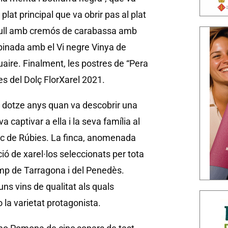
lat principal que va obrir pas al plat
Erbull amb cremós de carabassa amb
binada amb el Vi negre Vinya de
aire. Finalment, les postres de “Pera
es del Dolç FlorXarel 2021.
fa dotze anys quan va descobrir una
 captivar a ella i la seva família al
sec de Rúbies. La finca, anomenada
ió de xarel·los seleccionats per tota
amp de Tarragona i del Penedès.
 uns vins de qualitat als quals
o la varietat protagonista.