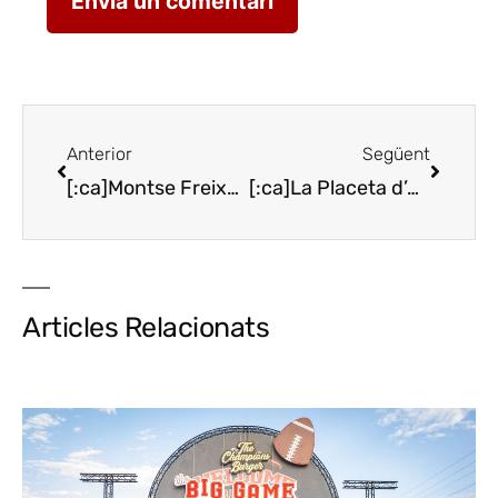
Anterior
Següent
[:ca]Montse Freixa, plats creatius i sabors tradicionals a La Floresta[:es]Montse Freixa, platos creativos y sabores tradicionales en La Floresta[:]
[:ca]La Placeta d’Arbeca, cuina amb sabor de Les Garrigues[:es]La Placeta d’Arbeca, cocina con sabor de Les Garrigues[:]
Articles Relacionats