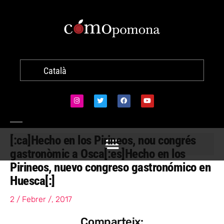
Català
[:ca]Hecho en los Pirineos, nou congrés
gastronòmic a Osca[:es]Hecho en los
Pirineos, nuevo congreso gastronómico en
Huesca[:]
2 / Febrer /, 2017
Comparteix: