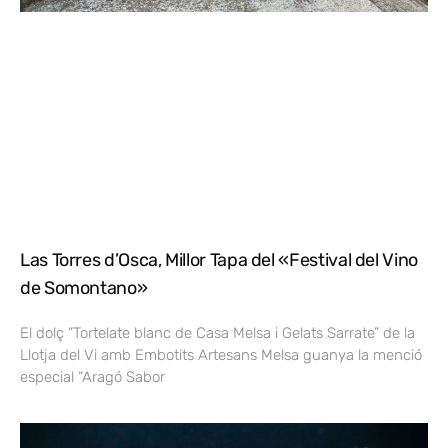
Las Torres d’Osca, Millor Tapa del «Festival del Vino
de Somontano»
El dolç “Tortelate blanc de Casa Melsa i Gelats Sarrate” de la
Llotja del Vi amb Embotits Artesans Melsa guanya la menció
especial “Aragó Sabor