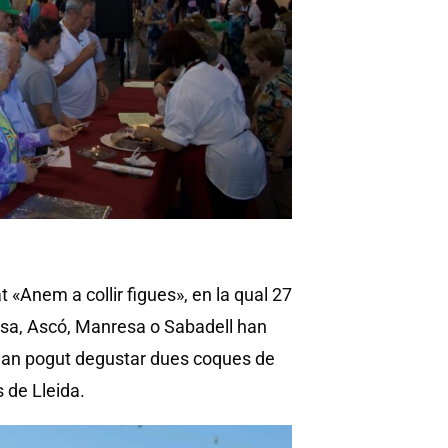
t «Anem a collir figues», en la qual 27
assa, Ascó, Manresa o Sabadell han
s han pogut degustar dues coques de
 de Lleida.