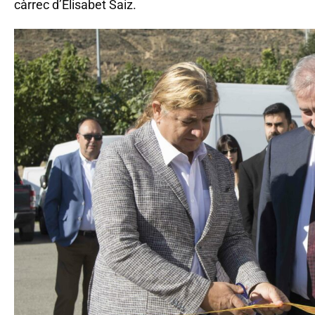
càrrec d’Elisabet Saiz.