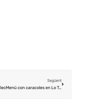
Següent
lec
Menú con caracoles en Lo Tast del Aplec