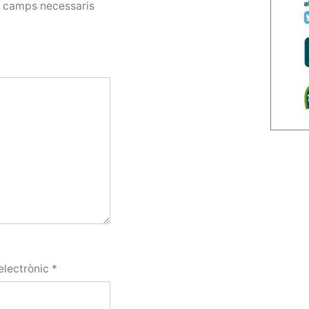
s camps necessaris
electrònic
*