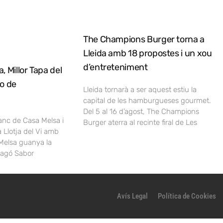
The Champions Burger torna a
Lleida amb 18 propostes i un xou
d’entreteniment
, Millor Tapa del
no de
Lleida tornarà a ser aquest estiu la
capital de les hamburgueses gourmet.
Del 5 al 16 d’agost, The Champions
lanc de Casa Melsa i
Burger aterra al recinte firal de Les
a Llotja del Vi amb
Melsa guanya la
ragó Sabor
Avís Legal
Política de Cookies