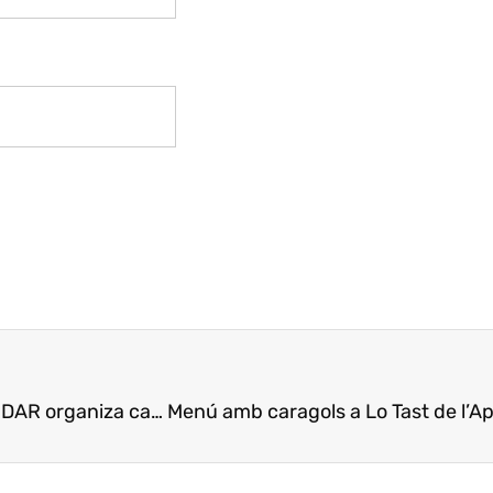
 organiza catas de miel, aceite y vino de Lleida
Menú amb caragols a Lo Tast de l’Ap