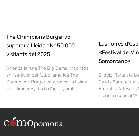
The Champions Burger vol
Las Torres d’Osca
superar a Lleida els 150.000
«Festival del Vi
visitants del 2025
Somontano»
Arrenca la ruta The Big Game, inspirada
en l’estètica del futbol americà The
El dolç “Tortelate b
Champions Burger va arrencar a Lleida
Gelats Sarrate” de l
ahir dimecres, dia 5 d’agost, amb
Embotits Artesans 
menció especial “A