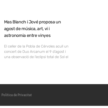
Mas Blanch i Jové proposa un
agost de música, art, vi i
astronomia entre vinyes
El celler de la Pobla de Cérvoles acull un
concert de Duo Arcanum el 9 d’agost i
una observació de l’eclipsi total de Sol el
Política de Privacitat