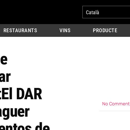
Català
RESTAURANTS
VINS
PRODUCTE
de
ar
t
El DAR
No Comment
laguer
entos de