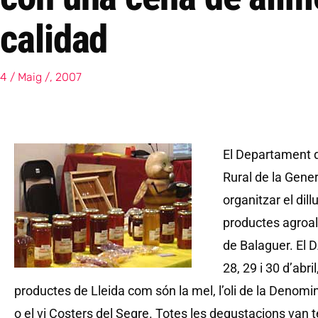
calidad
4 / Maig /, 2007
El Departament d
Rural de la Gene
organitzar el dill
productes agroali
de Balaguer. El D
28, 29 i 30 d’abr
productes de Lleida com són la mel, l’oli de la Denomi
o el vi Costers del Segre. Totes les degustacions van te