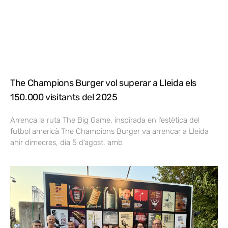
The Champions Burger vol superar a Lleida els
150.000 visitants del 2025
Arrenca la ruta The Big Game, inspirada en l’estètica del
futbol americà The Champions Burger va arrencar a Lleida
ahir dimecres, dia 5 d’agost, amb