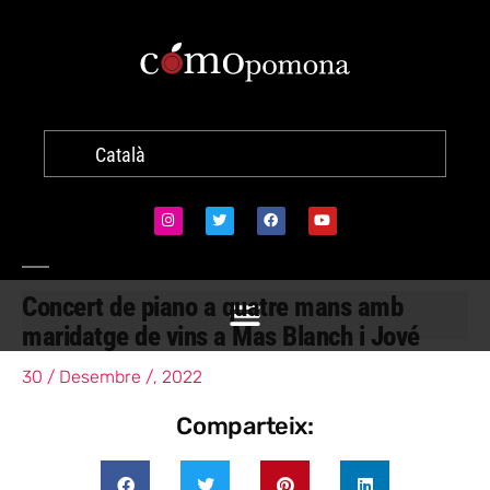
Català
Concert de piano a quatre mans amb
maridatge de vins a Mas Blanch i Jové
30 / Desembre /, 2022
Comparteix: