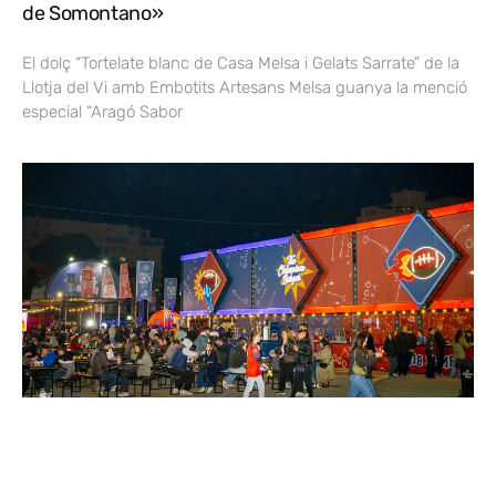
de Somontano»
El dolç “Tortelate blanc de Casa Melsa i Gelats Sarrate” de la
Llotja del Vi amb Embotits Artesans Melsa guanya la menció
especial “Aragó Sabor