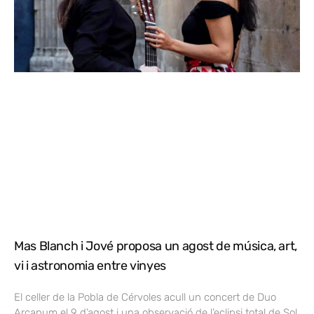
Mas Blanch i Jové proposa un agost de música, art,
vi i astronomia entre vinyes
El celler de la Pobla de Cérvoles acull un concert de Duo
Arcanum el 9 d’agost i una observació de l’eclipsi total de Sol