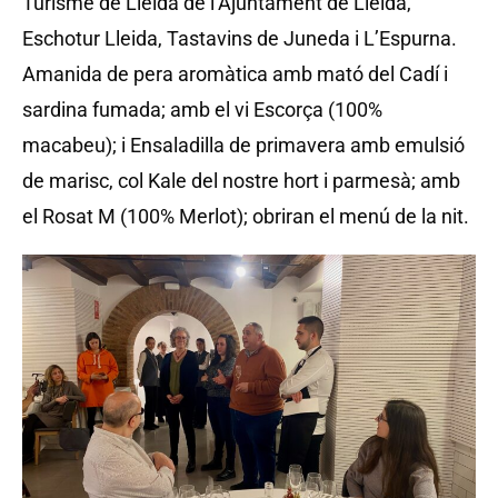
Turisme de Lleida de l’Ajuntament de Lleida,
Eschotur Lleida, Tastavins de Juneda i L’Espurna.
Amanida de pera aromàtica amb mató del Cadí i
sardina fumada; amb el vi Escorça (100%
macabeu); i Ensaladilla de primavera amb emulsió
de marisc, col Kale del nostre hort i parmesà; amb
el Rosat M (100% Merlot); obriran el menú de la nit.