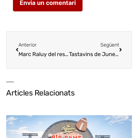
Anterior
Següent
Marc Raluy del restaurant Saroa guanya el Premi Joves Cuiners 2024
Tastavins de Juneda celebra el 8M amb un tast de «d’vines»
Articles Relacionats