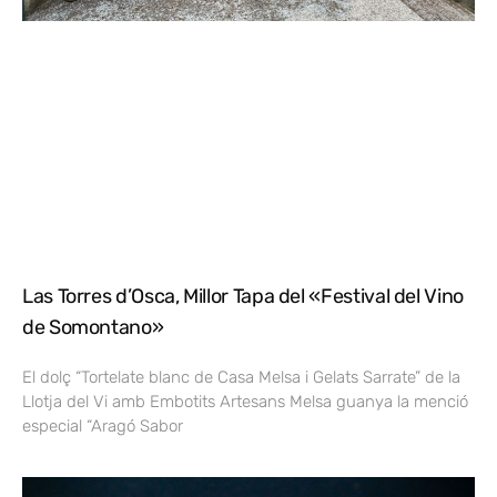
Las Torres d’Osca, Millor Tapa del «Festival del Vino
de Somontano»
El dolç “Tortelate blanc de Casa Melsa i Gelats Sarrate” de la
Llotja del Vi amb Embotits Artesans Melsa guanya la menció
especial “Aragó Sabor