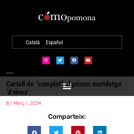
Català
Español
Cartell de “complet” al primer maridatge
‘d’vines’
8 / Març /, 2024
Comparteix: