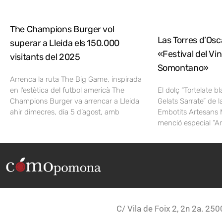
The Champions Burger vol
Las Torres d’Osca
superar a Lleida els 150.000
«Festival del Vi
visitants del 2025
Somontano»
Arrenca la ruta The Big Game, inspirada
en l’estètica del futbol americà The
El dolç “Tortelate b
Champions Burger va arrencar a Lleida
Gelats Sarrate” de l
ahir dimecres, dia 5 d’agost, amb
Embotits Artesans 
menció especial “A
C/ Vila de Foix 2, 2n 2a. 250