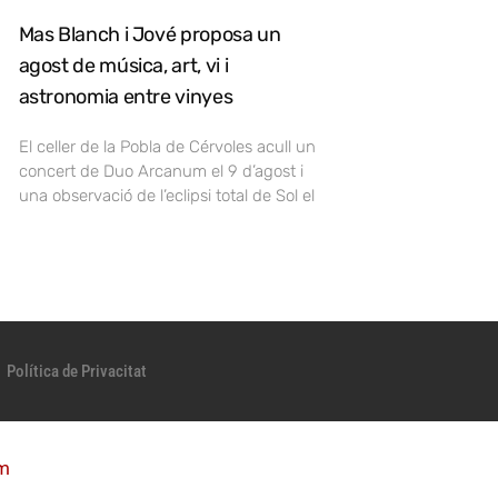
Mas Blanch i Jové proposa un
agost de música, art, vi i
astronomia entre vinyes
El celler de la Pobla de Cérvoles acull un
concert de Duo Arcanum el 9 d’agost i
una observació de l’eclipsi total de Sol el
Política de Privacitat
m