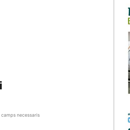
i
s camps necessaris