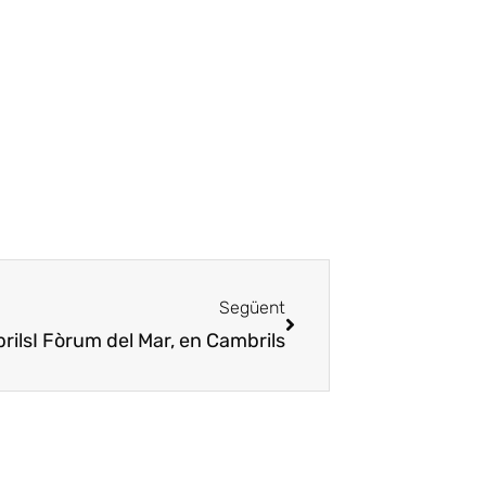
Següent
rils
I Fòrum del Mar, en Cambrils