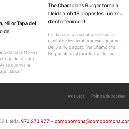
The Champions Burger torna a
Lleida amb 18 propostes i un xou
d’entreteniment
, Millor Tapa del
no de
Lleida tornarà a ser aquest estiu la
capital de les hamburgueses gourmet.
Del 5 al 16 d’agost, The Champions
lanc de Casa Melsa i
Burger aterra al recinte firal de Les
a Llotja del Vi amb
Melsa guanya la
ragó Sabor
Avís Legal
Política de Cookies
02 Lleida.
973 273 977 –
comopomona@comopomona.co