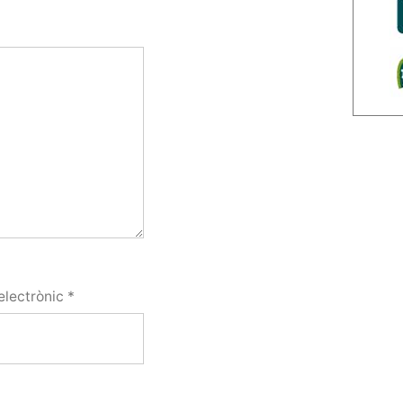
electrònic
*