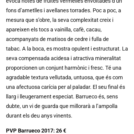
evoca notes de fruites vermelles envoltades d’un
fons d’ametlles i avellanes torrades. Poc a poc, a
mesura que s’obre, la seva complexitat creix i
apareixen els tocs a vainilla, cafè, cacau,
acompanyats de matisos de cedre i fulla de
tabac. A la boca, es mostra opulent i estructurat. La
seva compensada acidesa i atractiva mineralitat
proporcionen un conjunt harmònic i fresc. Té una
agradable textura vellutada, untuosa, que és com
una afectuosa carícia per al paladar. El seu final és
llarg i lleugerament especiat. Barrueco és, sens
dubte, un vi de guarda que millorarà a l’ampolla
durant els deu anys vinents.
PVP Barrueco 2017: 26 €