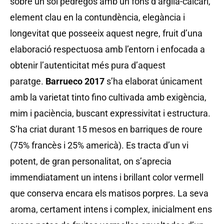
sobre un sòl pedregós amb un fons d’argila-calcari,
element clau en la contundència, elegància i
longevitat que posseeix aquest negre, fruit d’una
elaboració respectuosa amb l’entorn i enfocada a
obtenir l’autenticitat més pura d’aquest
paratge.
Barrueco 2017
s’ha elaborat únicament
amb la varietat tinto fino cultivada amb exigència,
mim i paciència, buscant expressivitat i estructura.
S’ha criat durant 15 mesos en barriques de roure
(75% francès i 25% americà). Es tracta d’un vi
potent, de gran personalitat, on s’aprecia
immendiatament un intens i brillant color vermell
que conserva encara els matisos porpres. La seva
aroma, certament intens i complex, inicialment ens