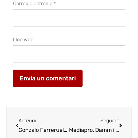
Correu electrònic
*
Lloc web
Anterior
Següent
Gonzalo Ferreruela presenta un menjar per emportar gurmet perquè el comensal també ‘sigui el xef’
Mediapro, Damm i Família Torres busquen startups per impulsar el negoci de bars i restaurants