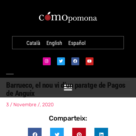
Català
English
Español
Barrueco, el nou vi d’un paratge de Pagos
de Anguix
3 / Novembre /, 2020
Comparteix: