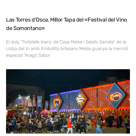
Las Torres d’Osca, Millor Tapa del «Festival del Vino
de Somontano»
El dolç “Tortelate blanc de Casa Melsa i Gelats Sarrate” de la
Llotja del Vi amb Embotits Artesans Melsa guanya la menció
especial “Aragó Sabor