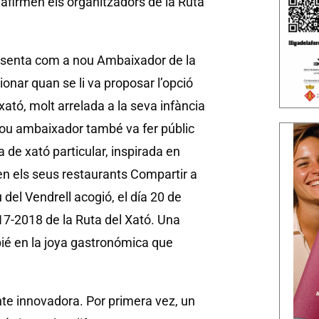
 afirmen els organitzadors de la Ruta
presenta com a nou Ambaixador de la
sionar quan se li va proposar l’opció
xató, molt arrelada a la seva infància
l nou ambaixador també va fer públic
 de xató particular, inspirada en
 en els seus restaurants Compartir a
del Vendrell acogió, el día 20 de
17-2018 de la Ruta del Xató. Una
pié en la joya gastronómica que
e innovadora. Por primera vez, un