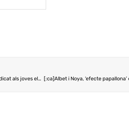
[:ca]Innovació i tradició, al Tast de Vinicia 2017 dedicat als joves elaboradors[:es]Innovación y tradición, en la Cata de Vinicia 2017 dedicada a los jóvenes elaboradores[:]