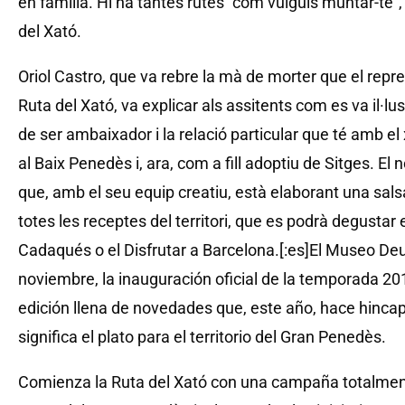
en família. Hi ha tantes rutes “com vulguis muntar-te”,
del Xató.
Oriol Castro, que va rebre la mà de morter que el re
Ruta del Xató, va explicar als assitents com es va il·lu
de ser ambaixador i la relació particular que té amb el 
al Baix Penedès i, ara, com a fill adoptiu de Sitges. E
que, amb el seu equip creatiu, està elaborant una salsa
totes les receptes del territori, que es podrà degustar
Cadaqués o el Disfrutar a Barcelona.[:es]El Museo Deu 
noviembre, la inauguración oficial de la temporada 20
edición llena de novedades que, este año, hace hinca
significa el plato para el territorio del Gran Penedès.
Comienza la Ruta del Xató con una campaña totalment