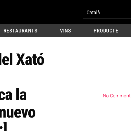
Català
RESTAURANTS
VINS
PRODUCTE
del Xató
ca la
No Comment
 nuevo
:]