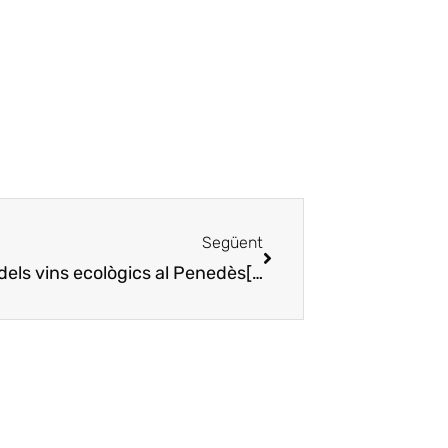
Següent
[:ca]Albet i Noya, ‘efecte papallona’ dels vins ecològics al Penedès[:es]Albet i Noya, ‘efecto mariposa’ de los vinos ecológicos en el Penedès[:]