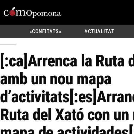
«CONFITATS»
ACTUALITAT
[:ca]Arrenca la Ruta 
amb un nou mapa
d’activitats[:es]Arran
Ruta del Xató con un
mapa de actividades[