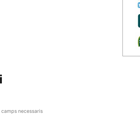
i
s camps necessaris