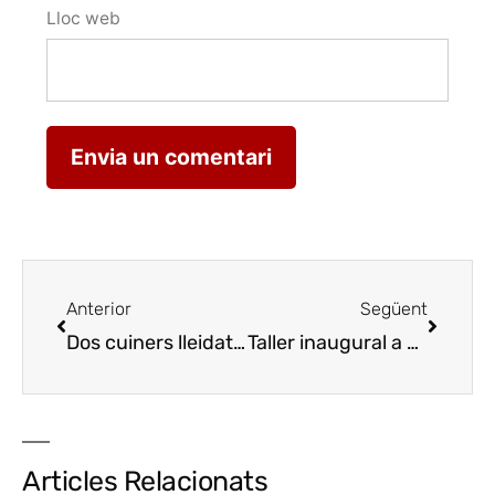
Lloc web
Anterior
Següent
Dos cuiners lleidatans a la Primera Slow Jam Session
Taller inaugural a Lo Tall
Tall
Articles Relacionats