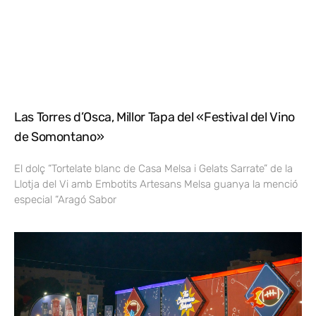
Las Torres d’Osca, Millor Tapa del «Festival del Vino
de Somontano»
El dolç “Tortelate blanc de Casa Melsa i Gelats Sarrate” de la
Llotja del Vi amb Embotits Artesans Melsa guanya la menció
especial “Aragó Sabor