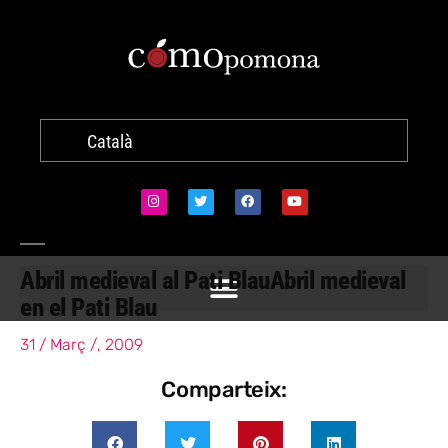
Català
Abril medieval al Pati Blau
Abril medieval
en el Pati Blau
31 / Març /, 2009
Comparteix: