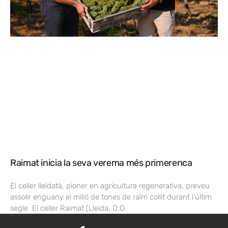
Raimat inicia la seva verema més primerenca
El celler lleidatà, pioner en agricultura regenerativa, preveu
assolir enguany el milió de tones de raïm collit durant l’últim
segle El celler Raimat (Lleida, D.O.