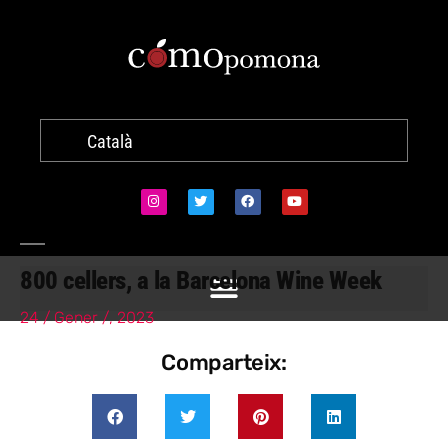
Català
800 cellers, a la Barcelona Wine Week
24 / Gener /, 2023
Comparteix: