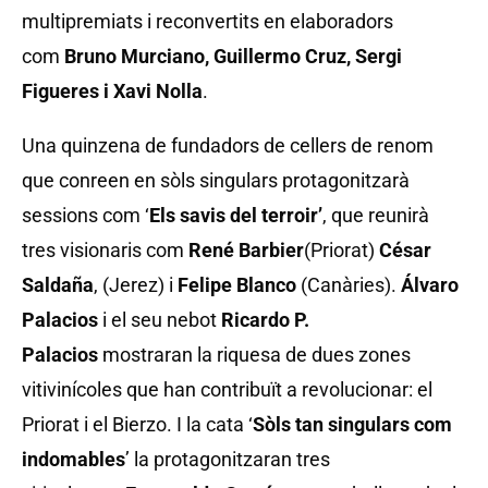
multipremiats i reconvertits en elaboradors
com
Bruno Murciano, Guillermo Cruz, Sergi
Figueres i Xavi Nolla
.
Una quinzena de fundadors de cellers de renom
que conreen en sòls singulars protagonitzarà
sessions com ‘
Els savis del terroir’
, que reunirà
tres visionaris com
René Barbier
(Priorat)
César
Saldaña
, (Jerez) i
Felipe Blanco
(Canàries).
Álvaro
Palacios
i el seu nebot
Ricardo P.
Palacios
mostraran la riquesa de dues zones
vitivinícoles que han contribuït a revolucionar: el
Priorat i el Bierzo. I la cata ‘
Sòls tan singulars com
indomables
’ la protagonitzaran tres