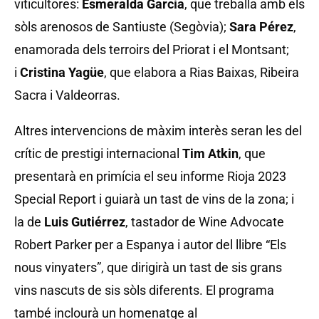
viticultores:
Esmeralda García
, que treballa amb els
sòls arenosos de Santiuste (Segòvia);
Sara Pérez
,
enamorada dels terroirs del Priorat i el Montsant;
i
Cristina Yagüe
, que elabora a Rias Baixas, Ribeira
Sacra i Valdeorras.
Altres intervencions de màxim interès seran les del
crític de prestigi internacional
Tim Atkin
, que
presentarà en primícia el seu informe Rioja 2023
Special Report i guiarà un tast de vins de la zona; i
la de
Luis Gutiérrez
, tastador de Wine Advocate
Robert Parker per a Espanya i autor del llibre “Els
nous vinyaters”, que dirigirà un tast de sis grans
vins nascuts de sis sòls diferents. El programa
també inclourà un homenatge al