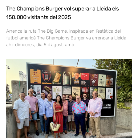
The Champions Burger vol superar a Lleida els
150.000 visitants del 2025
Arrenca la ruta The Big Game, inspirada en l’estètica del
futbol americà The Champions Burger va arrencar a Lleida
ahir dimecres, dia 5 d’agost, amb