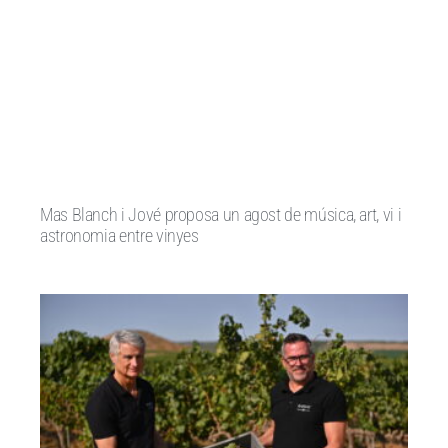
Mas Blanch i Jové proposa un agost de música, art, vi i
astronomia entre vinyes