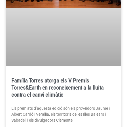
Família Torres atorga els V Premis
Torres&Earth en reconeixement a la lluita
contra el canvi climàtic
Els premiats d’aquesta edició són els proveïdors Jaume i
Albert Cardó i Verallia, els territoris de les Illes Balears i
Sabadell i els divulgadors Clemente