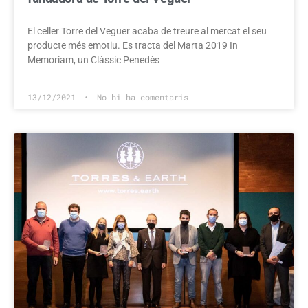
El celler Torre del Veguer acaba de treure al mercat el seu
producte més emotiu. Es tracta del Marta 2019 In
Memoriam, un Clàssic Penedès
13/12/2021
No hi ha comentaris