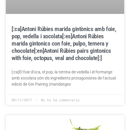
[:ca]Antoni Rúbies marida gintònics amb foie,
pop, vedella i xocolata[:es]Antoni Rúbies
marida gintonics con foie, pulpo, ternera y
chocolate[:en]Antoni Rúbies pairs gintonics
with foie, octopus, veal and chocolate[:]
[:ca]El foie d’oca, el pop, la terrina de vedella i el formatge
amb xocolata són els ingredients protagonistes de l’actual
edició de Gin Pairing (maridatges
09/11/2017
No hi ha comentaris