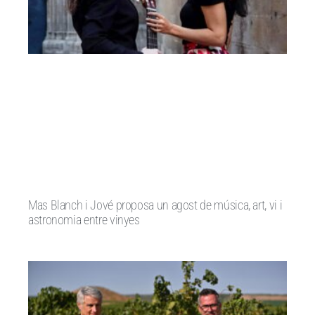
Mas Blanch i Jové proposa un agost de música, art, vi i
astronomia entre vinyes