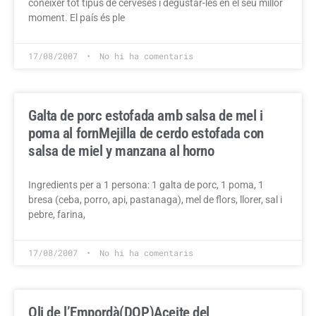
conèixer tot tipus de cerveses i degustar-les en el seu millor
moment. El país és ple
17/08/2007
No hi ha comentaris
Galta de porc estofada amb salsa de mel i
poma al forn
Mejilla de cerdo estofada con
salsa de miel y manzana al horno
Ingredients per a 1 persona: 1 galta de porc, 1 poma, 1
bresa (ceba, porro, api, pastanaga), mel de flors, llorer, sal i
pebre, farina,
17/08/2007
No hi ha comentaris
Oli de l’Empordà(DOP)
Aceite del