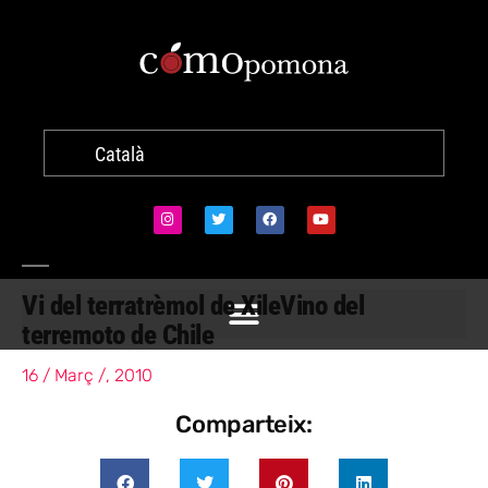
Català
Vi del terratrèmol de Xile
Vino del
terremoto de Chile
16 / Març /, 2010
Comparteix: