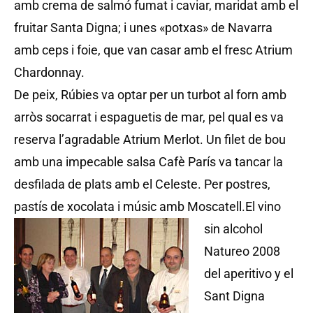
amb crema de salmó fumat i caviar, maridat amb el
fruitar Santa Digna; i unes «potxas» de Navarra
amb ceps i foie, que van casar amb el fresc Atrium
Chardonnay.
De peix, Rúbies va optar per un turbot al forn amb
arròs socarrat i espaguetis de mar, pel qual es va
reserva l’agradable Atrium Merlot. Un filet de bou
amb una impecable salsa Cafè París va tancar la
desfilada de plats amb el Celeste. Per postres,
pastís de xocolata i músic amb Moscatell.
El vino
sin alcohol
Natureo 2008
del aperitivo y el
Sant Digna