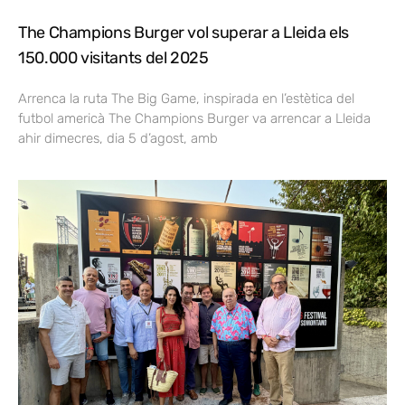
The Champions Burger vol superar a Lleida els
150.000 visitants del 2025
Arrenca la ruta The Big Game, inspirada en l’estètica del
futbol americà The Champions Burger va arrencar a Lleida
ahir dimecres, dia 5 d’agost, amb