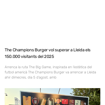
The Champions Burger vol superar a Lleida els
150.000 visitants del 2025
Arrenca la ruta The Big Game, inspirada en l’estètica del
futbol americà The Champions Burger va arrencar a Lleida
ahir dimecres, dia 5 d’agost, amb