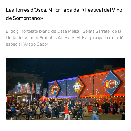
Las Torres d’Osca, Millor Tapa del «Festival del Vino
de Somontano»
El dolç “Tortelate blanc de Casa Melsa i Gelats Sarrate” de la
Llotja del Vi amb Embotits Artesans Melsa guanya la menció
especial “Aragó Sabor