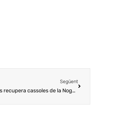
Següent
[:ca]El Celler de l’Arnau de Montsonís recupera cassoles de la Noguera[:es]El Celler de l’Arnau de Montsonís recupera cazuelas de la Noguera[:]