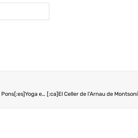
[:ca]Ioga entre vinyes amb Verònica Blume a Clos Pons[:es]Yoga entre viñedos con Verónica Blume en Clos Pons[:]