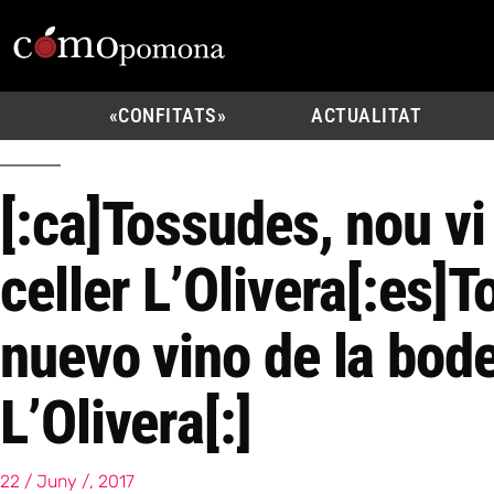
«CONFITATS»
ACTUALITAT
[:ca]Tossudes, nou vi
celler L’Olivera[:es]
nuevo vino de la bod
L’Olivera[:]
22 / Juny /, 2017