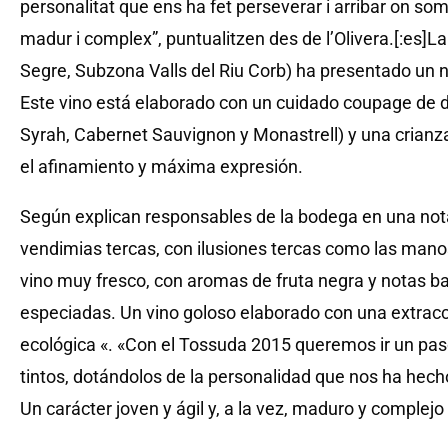
personalitat que ens ha fet perseverar i arribar on som. 
madur i complex”, puntualitzen des de l’Olivera.[:es]L
Segre, Subzona Valls del Riu Corb) ha presentado un 
Este vino está elaborado con un cuidado coupage de d
Syrah, Cabernet Sauvignon y Monastrell) y una crianz
el afinamiento y máxima expresión.
Según explican responsables de la bodega en una nota
vendimias tercas, con ilusiones tercas como las manos
vino muy fresco, con aromas de fruta negra y notas b
especiadas. Un vino goloso elaborado con una extracci
ecológica «. «Con el Tossuda 2015 queremos ir un paso
tintos, dotándolos de la personalidad que nos ha hec
Un carácter joven y ágil y, a la vez, maduro y complejo 