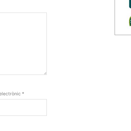
electrònic
*