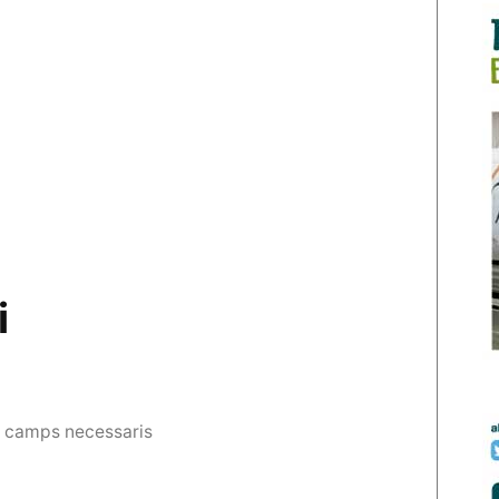
i
s camps necessaris