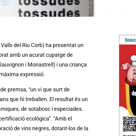
 Valls del Riu Corb) ha presentat un
orat amb un acurat cupatge de
Sauvignon i Monastrell) i una criança
i màxima expressió.
de premsa, “un vi que surt de
s que hi treballen. El resultat és un
sàmiques, de sotabosc i especiades.
ertificació ecològica”. “Amb el
ació de vins negres, dotant-los de la