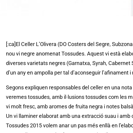
[:ca]El Celler L’Olivera (DO Costers del Segre, Subzona
nou vi negre anomenat Tossudes. Aquest vi està elab
diverses varietats negres (Garnatxa, Syrah, Cabernet 
d’un any en ampolla per tal d’aconseguir l’afinament 
Segons expliquen responsables del celler en una nota 
veremes tossudes, amb il·lusions tossudes com les man
vi molt fresc, amb aromes de fruita negra i notes bal
Un vi llaminer elaborat amb una extracció suau i amb c
Tossudes 2015 volem anar un pas més enllà en l’elabor