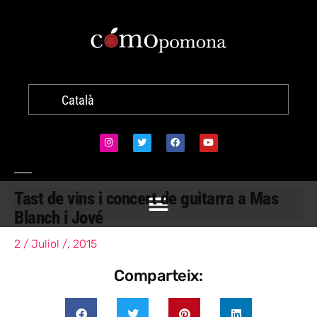
Català
Tast de vins i concert de guitarra a Mas
Blanch i Jové
2 / Juliol /, 2015
Comparteix: