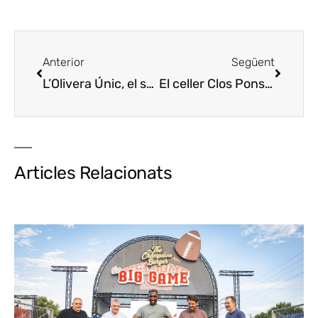
Anterior
Següent
L’Olivera Únic, el seu primer vi amb botrytis
El celler Clos Pons acull dissabte una cursa nocturna
Articles Relacionats