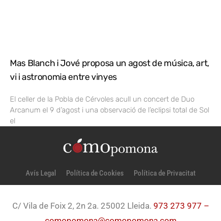
Mas Blanch i Jové proposa un agost de música, art,
vi i astronomia entre vinyes
El celler de la Pobla de Cérvoles acull un concert de Duo
Arcanum el 9 d’agost i una observació de l’eclipsi total de Sol
el
Avís Legal
Política de Cookies
Política de Privacitat
C/ Vila de Foix 2, 2n 2a. 25002 Lleida.
973 273 977 –
comopomona@comopomona.com