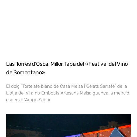
Las Torres d’Osca, Millor Tapa del «Festival del Vino
de Somontano»
El dolç “Tortelate blanc de Casa Melsa i Gelats Sarrate” de la
Llotja del Vi amb Embotits Artesans Melsa guanya la menció
especial “Aragó Sabor