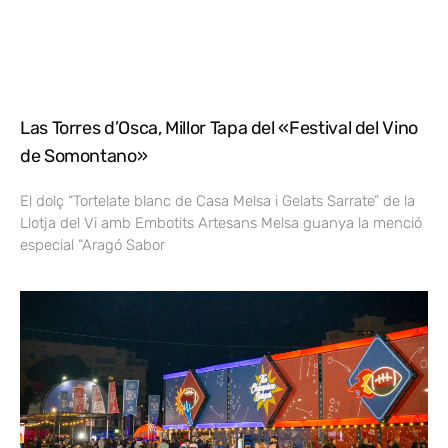
Las Torres d’Osca, Millor Tapa del «Festival del Vino
de Somontano»
El dolç “Tortelate blanc de Casa Melsa i Gelats Sarrate” de la
Llotja del Vi amb Embotits Artesans Melsa guanya la menció
especial “Aragó Sabor