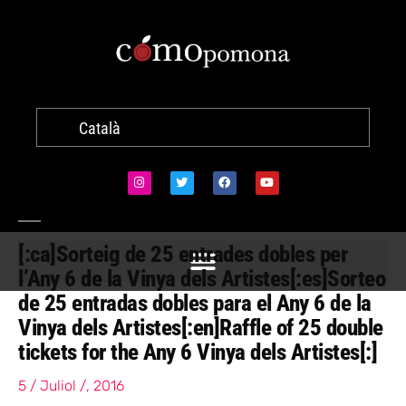
Català
[:ca]Sorteig de 25 entrades dobles per
l’Any 6 de la Vinya dels Artistes[:es]Sorteo
de 25 entradas dobles para el Any 6 de la
Vinya dels Artistes[:en]Raffle of 25 double
tickets for the Any 6 Vinya dels Artistes[:]
5 / Juliol /, 2016