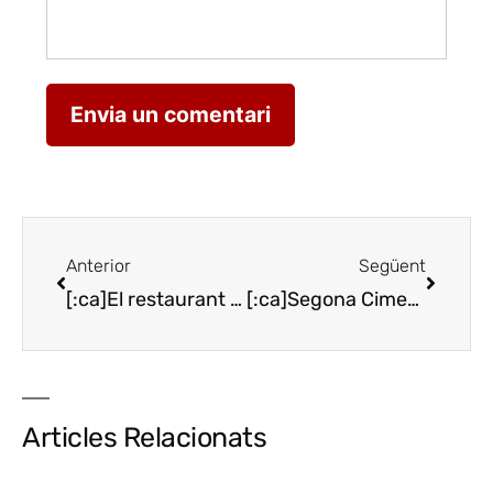
Anterior
Següent
[:ca]El restaurant Katia, una proposta més tradicional amb tocs d’avui[:es]El restaurante Katia, una propuesta más tradicional con toques de hoy[:en] Katia restaurant, a more traditional proposal with today touches [:]
[:ca]Segona Cimera del Xarel·lo amb 35 cellers a Foix[:es]Segunda Cumbre del Xarel·lo con 35 bodegas en Foix[:en]Second summit about Xarel·lo with 35 wineries in Foix[:]
Articles Relacionats