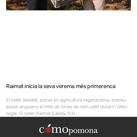
Raimat inicia la seva verema més primerenca
El celler lleidatà, pioner en agricultura regenerativa, preveu
assolir enguany el milió de tones de raïm collit durant l’últim
segle El celler Raimat (Lleida, D.O.