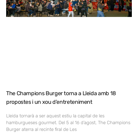
The Champions Burger torna a Lleida amb 18
propostes i un xou d’entreteniment
Lleida tornarà a ser aquest estiu la capital de les
hamburgueses gourmet. Del 5 al 16 d’agost, The Champions
Burger aterra al recinte firal de Les