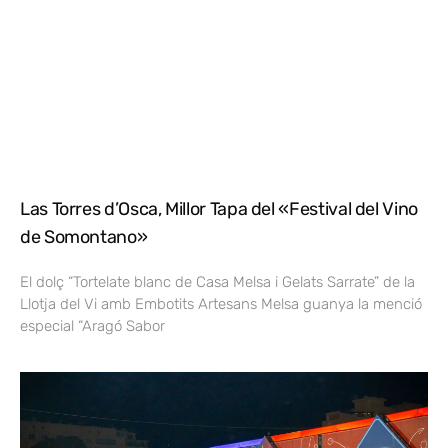
Las Torres d’Osca, Millor Tapa del «Festival del Vino
de Somontano»
El dolç “Tortelate blanc de Casa Melsa i Gelats Sarrate” de la
Llotja del Vi amb Embotits Artesans Melsa guanya la menció
especial “Aragó Sabor