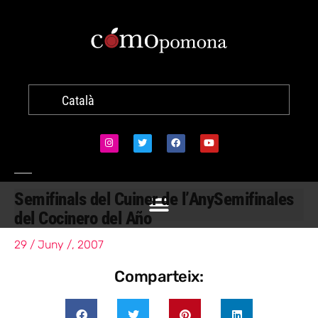
Català
Semifinals del Cuiner de l’Any
Semifinales
del Cocinero del Año
29 / Juny /, 2007
Comparteix: