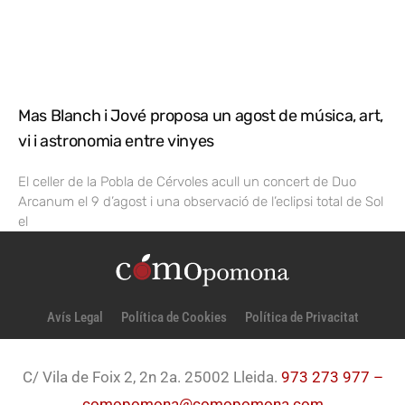
Mas Blanch i Jové proposa un agost de música, art,
vi i astronomia entre vinyes
El celler de la Pobla de Cérvoles acull un concert de Duo
Arcanum el 9 d’agost i una observació de l’eclipsi total de Sol
el
Avís Legal
Política de Cookies
Política de Privacitat
C/ Vila de Foix 2, 2n 2a. 25002 Lleida.
973 273 977 –
comopomona@comopomona.com