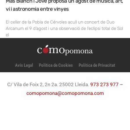
Mas Blanch i Jové proposa un agost de música, art,
vi i astronomia entre vinyes
El celler de la Pobla de Cérvoles acull un concert de Duo
Arcanum el 9 d’agost i una observació de l’eclipsi total de Sol
el
Avís Legal
Política de Cookies
Política de Privacitat
C/ Vila de Foix 2, 2n 2a. 25002 Lleida.
973 273 977 –
comopomona@comopomona.com