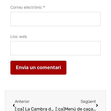
Correu electrònic
*
Lloc web
Anterior
Següent
[:ca] La Cambra de Lleida organitza Pirineus Gourmet amb productors i distribuïdors d’Andorra, Girona i França[:es]La Cámara de Lleida organiza Pirineus Gourmet con productos y distribuidores de Andorra, Gerona y Francia[:en]The Lleida Chamber organizes Pirineus Gourmet with products and distributors from Andorra, Girona and France[:]
[:ca]Menú de caça i tòfona a l’Hotel Gallery de Barcelona[:es]Menú de caza y trufa en el Hotel Gallery de Barcelona[:]