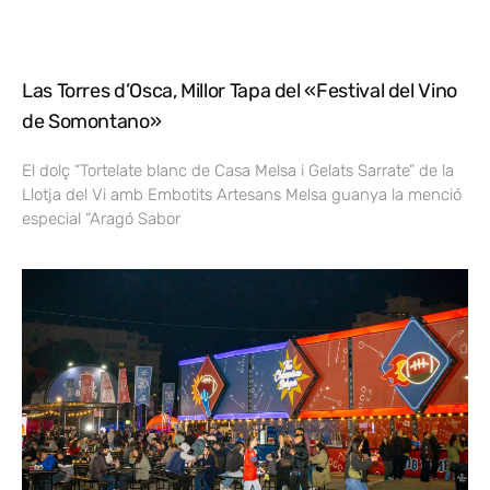
Las Torres d’Osca, Millor Tapa del «Festival del Vino
de Somontano»
El dolç “Tortelate blanc de Casa Melsa i Gelats Sarrate” de la
Llotja del Vi amb Embotits Artesans Melsa guanya la menció
especial “Aragó Sabor