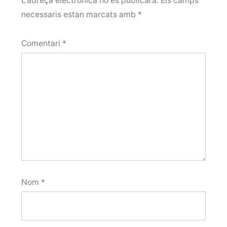
L'adreça electrònica no es publicarà.
Els camps
necessaris estan marcats amb
*
Comentari
*
Nom
*