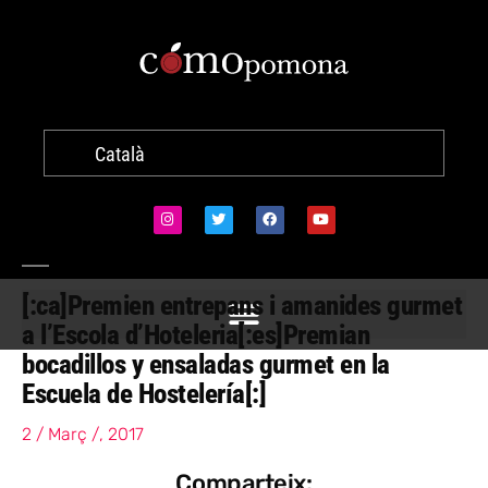
Català
[:ca]Premien entrepans i amanides gurmet
a l’Escola d’Hoteleria[:es]Premian
bocadillos y ensaladas gurmet en la
Escuela de Hostelería[:]
2 / Març /, 2017
Comparteix: