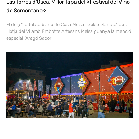
Las Torres d’Osca, Millor Tapa del «Festival del Vino
de Somontano»
El dolç “Tortelate blanc de Casa Melsa i Gelats Sarrate” de la
Llotja del Vi amb Embotits Artesans Melsa guanya la menció
especial “Aragó Sabor