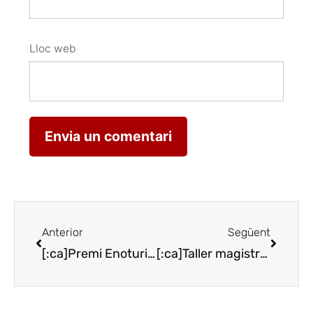
Lloc web
Anterior
Següent
[:ca]Premi Enoturisme 2016 per al celler Lagravera[:es]Premio Enoturismo 2016 para la Bodega Lagravera[:en]Wine tourism 2016 award for Lagravera[:]
[:ca]Taller magistral de cupatge al Tast del Barri de l’Estació[:es]Taller magistral de coupage en la cata del Barrio de la Estación de Haro[:en]Masterly decoupage workshop in the tasting of the station district in Haro[:]