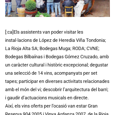
[:ca]Els assistents van poder visitar les
instal·lacions de López de Heredia Viña Tondonia;
La Rioja Alta SA; Bodegas Muga; RODA; CVNE;
Bodegas Bilbaínas i Bodegas Gómez Cruzado, amb
un caràcter cultural i històric excepcional; degustar
una selecció de 14 vins, acompanyats per set
tapes; participar en diverses activitats relacionades
amb el món del vi; descobrir l’arquitectura del barri;
i gaudir d’actuacions musicals en directe.
Així, els vins oferts per l’ocasió van estar Gran
Reserva 904 2005 i Vinya Ardanza 2007, de la Rioja