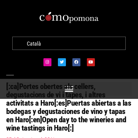
Català
[:ca]Portes obertes als cellers,
degustacions de vi i tapes, i altres
activitats a Haro[:es]Puertas abiertas a las
bodegas y degustaciones de vino y tapas
en Haro[:en]Open day to the wineries and
wine tastings in Haro[:]