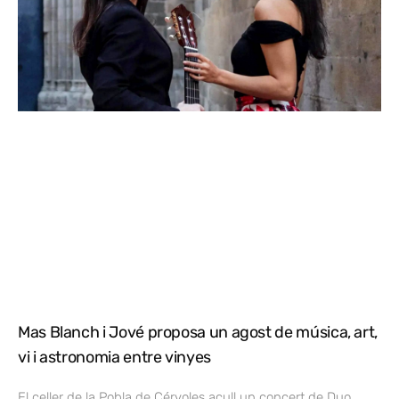
Mas Blanch i Jové proposa un agost de música, art,
vi i astronomia entre vinyes
El celler de la Pobla de Cérvoles acull un concert de Duo