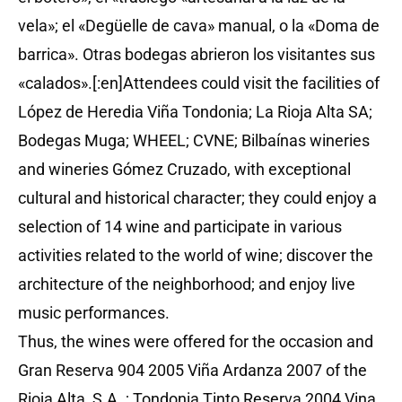
vela»; el «Degüelle de cava» manual, o la «Doma de
barrica». Otras bodegas abrieron los visitantes sus
«calados».[:en]Attendees could visit the facilities of
López de Heredia Viña Tondonia; La Rioja Alta SA;
Bodegas Muga; WHEEL; CVNE; Bilbaínas wineries
and wineries Gómez Cruzado, with exceptional
cultural and historical character; they could enjoy a
selection of 14 wine and participate in various
activities related to the world of wine; discover the
architecture of the neighborhood; and enjoy live
music performances.
Thus, the wines were offered for the occasion and
Gran Reserva 904 2005 Viña Ardanza 2007 of the
Rioja Alta, S.A .; Tondonia Tinto Reserva 2004 Vina