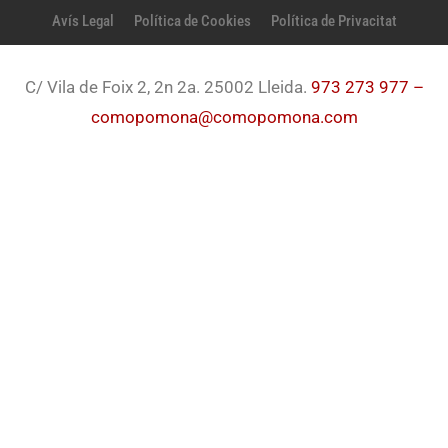
Avís Legal
Política de Cookies
Política de Privacitat
C/ Vila de Foix 2, 2n 2a. 25002 Lleida.
973 273 977 –
comopomona@comopomona.com