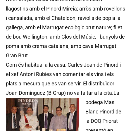
llagostins amb el Pinord Mireia; arròs amb rovellons
i cansalada, amb el Chateldon; raviolis de pop a la
gallega, amb el Marrugat ecològic brut nature; filet
de bou Wellington, amb Clos del Músic; i bunyols de
poma amb crema catalana, amb cava Marrugat
Gran Brut.
Com és habitual a la casa, Carles Joan de Pinord i
el xef Antoni Rubies van comentar els vins i els
plats a mesura que es van servir. El distribuïdor
Joan Domínguez (B-Grup) no va faltar a la cita.
La
bodega Mas
Blanc Pinord de
la DOQ Priorat
presentó en