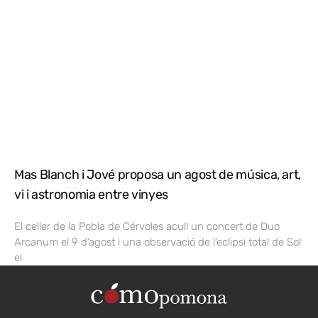
Mas Blanch i Jové proposa un agost de música, art,
vi i astronomia entre vinyes
El celler de la Pobla de Cérvoles acull un concert de Duo
Arcanum el 9 d’agost i una observació de l’eclipsi total de Sol
el