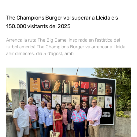
The Champions Burger vol superar a Lleida els
150.000 visitants del 2025
Arrenca la ruta The Big Game, inspirada en l’estètica del
futbol americà The Champions Burger va arrencar a Lleida
ahir dimecres, dia 5 d’agost, amb