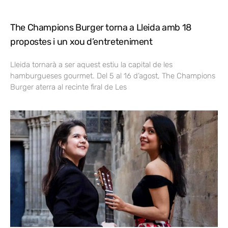
The Champions Burger torna a Lleida amb 18
propostes i un xou d’entreteniment
Lleida tornarà a ser aquest estiu la capital de les
hamburgueses gourmet. Del 5 al 16 d’agost, The Champions
Burger aterra al recinte firal de Les