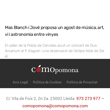
Mas Blanch i Jové proposa un agost de música, art,
vi i astronomia entre vinyes
El celler de la Pobla de Cérvoles acull un concert de Duo
Arcanum el 9 d’agost i una observació de l’eclipsi total de Sol
el
Avís Legal
Política de Cookies
Política de Privacitat
C/ Vila de Foix 2, 2n 2a. 25002 Lleida.
973 273 977 –
comopomona@comopomona.com