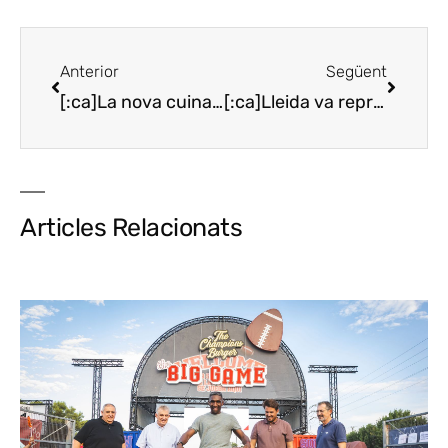
Anterior
Següent
[:ca]La nova cuina de Gerard Balasch a La Huerta[:es]La nueva cocina de Gerard Balasch en La Huerta[:en]The new cuisine from Gerard Balasch in La Huerta[:]
[:ca]Lleida va representar Catalunya a la trodaba de morters del món[:es]Lleida representó a Catalunya en el encuentro de morteros del mundo[:en]Lleida represented Catalonia in the world mortars meeting[:]
Articles Relacionats