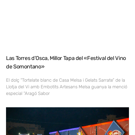
Las Torres d’Osca, Millor Tapa del «Festival del Vino
de Somontano»
El dolç “Tortelate blanc de Casa Melsa i Gelats Sarrate” de la
Llotja del Vi amb Embotits Artesans Melsa guanya la menció
especial “Aragó Sabor