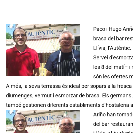
Paco i Hugo Ariño
brasa del bar res
Llívia, l’Autèntic.
Servei d’esmorzar
les 8 del matí– 
són les ofertes 
A més, la seva terrassa és ideal per sopars a la fresca a
diumenges, vermut i esmorzar de brasa. Els germans Ariñ
també gestionen diferents establiments d’hostaleria a 
Ariño han tomado
del bar restauran