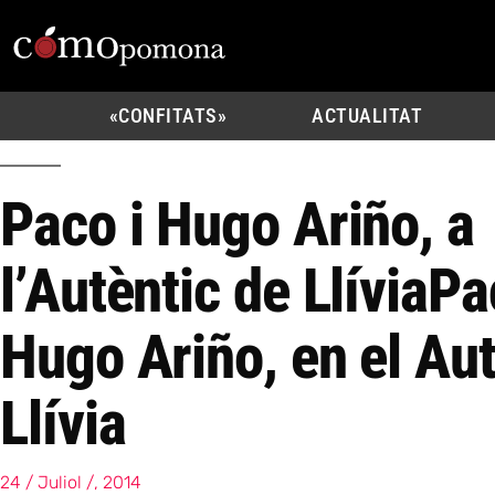
«CONFITATS»
ACTUALITAT
Paco i Hugo Ariño, a
l’Autèntic de Llívia
Pa
Hugo Ariño, en el Aut
Llívia
24 / Juliol /, 2014