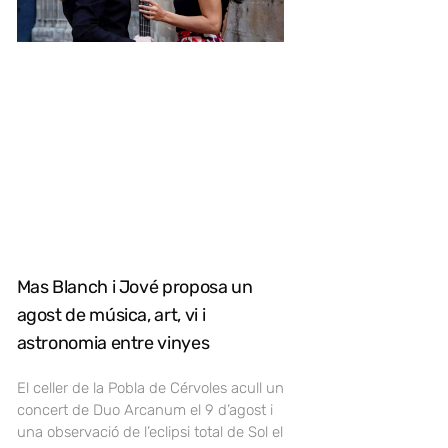
Mas Blanch i Jové proposa un
agost de música, art, vi i
astronomia entre vinyes
El celler de la Pobla de Cérvoles acull un
concert de Duo Arcanum el 9 d’agost i
una observació de l’eclipsi total de Sol el