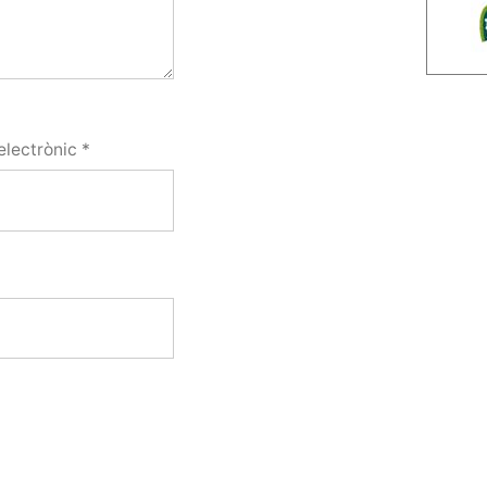
electrònic
*