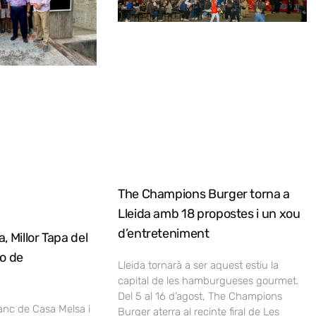
The Champions Burger torna a
Lleida amb 18 propostes i un xou
d’entreteniment
, Millor Tapa del
no de
Lleida tornarà a ser aquest estiu la
capital de les hamburgueses gourmet.
Del 5 al 16 d’agost, The Champions
lanc de Casa Melsa i
Burger aterra al recinte firal de Les