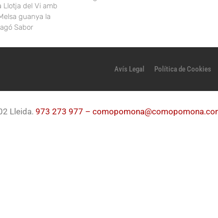
a Llotja del Vi amb
Melsa guanya la
ragó Sabor
Avís Legal
Política de Cookies
02 Lleida.
973 273 977 –
comopomona@comopomona.co