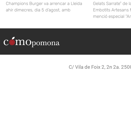
Champions Burger va arrencar a Lleida
Gelats Sarrate” de l
ahir dimecres, dia 5 d’agost, amb
Embotits Artesans 
menció especial “A
C/ Vila de Foix 2, 2n 2a. 250