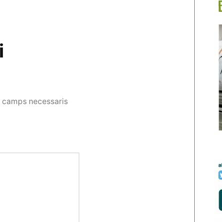
i
s camps necessaris