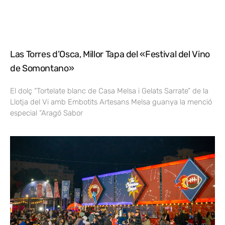
Las Torres d’Osca, Millor Tapa del «Festival del Vino
de Somontano»
El dolç “Tortelate blanc de Casa Melsa i Gelats Sarrate” de la
Llotja del Vi amb Embotits Artesans Melsa guanya la menció
especial “Aragó Sabor