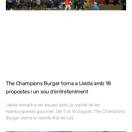
The Champions Burger torna a Lleida amb 18
propostes i un xou d’entreteniment
Lleida tornarà a ser aquest estiu la capital de les
hamburgueses gourmet. Del 5 al 16 d’agost, The Champions
Burger aterra al recinte firal de Les