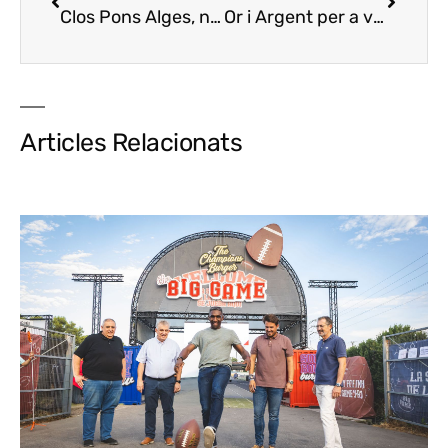
Clos Pons Alges, nou vi Costers del Segre
Or i Argent per a vins Costers del Segre
Clos 
Articles Relacionats