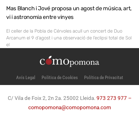
Mas Blanch i Jové proposa un agost de música, art,
vi i astronomia entre vinyes
El celler de la Pobla de Cérvoles acull un concert de Duo
Arcanum el 9 d’agost i una observació de l’eclipsi total de Sol
el
Avís Legal
Política de Cookies
Política de Privacitat
C/ Vila de Foix 2, 2n 2a. 25002 Lleida.
973 273 977 –
comopomona@comopomona.com