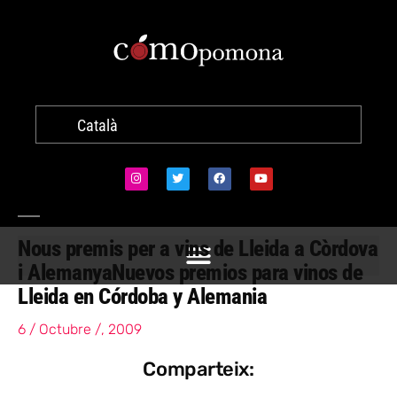
Català
Nous premis per a vins de Lleida a Còrdova
i Alemanya
Nuevos premios para vinos de
Lleida en Córdoba y Alemania
6 / Octubre /, 2009
Comparteix: