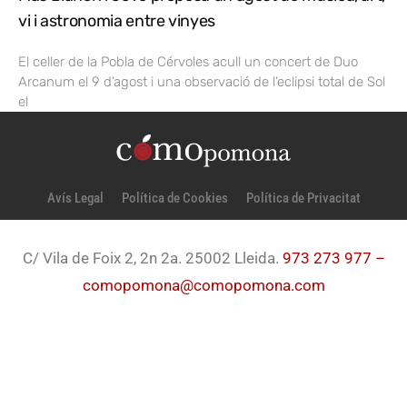
vi i astronomia entre vinyes
El celler de la Pobla de Cérvoles acull un concert de Duo
Arcanum el 9 d’agost i una observació de l’eclipsi total de Sol
el
Avís Legal
Política de Cookies
Política de Privacitat
C/ Vila de Foix 2, 2n 2a. 25002 Lleida.
973 273 977 –
comopomona@comopomona.com