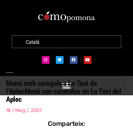
Català
Menú amb caragols a Lo Tast de
l’Aplec
Menú con caracoles en Lo Tast del
Aplec
18 / Maig /, 2007
Comparteix: