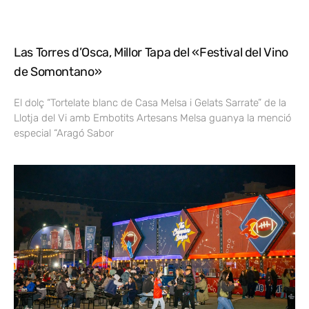
Las Torres d’Osca, Millor Tapa del «Festival del Vino
de Somontano»
El dolç “Tortelate blanc de Casa Melsa i Gelats Sarrate” de la
Llotja del Vi amb Embotits Artesans Melsa guanya la menció
especial “Aragó Sabor