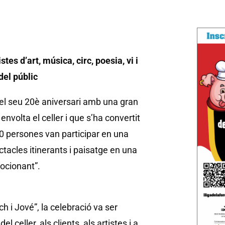
es d’art, música, circ, poesia, vi i
del públic
, el seu 20è aniversari amb una gran
 envolta el celler i que s’ha convertit
00 persones van participar en una
ctacles itinerants i paisatge en una
mocionant”.
 i Jové”, la celebració va ser
 celler, als clients, als artistes i a