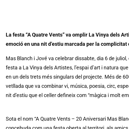
La festa “A Quatre Vents” va omplir La Vinya dels Artist
emoció en una nit d’estiu marcada per la complicitat 
Mas Blanch i Jové va celebrar dissabte, dia 6 de juliol
festa a La Vinya dels Artistes, l’espai d’art i natura que
en un dels trets més singulars del projecte. Més de 6
vetllada que va combinar vi, música, poesia, circ, espe
nit d’estiu que el celler defineix com “màgica i molt e
Sota el nom “A Quatre Vents – 20 Aniversari Mas Blanch
concebuda com una festa oberta al territori, als amics del