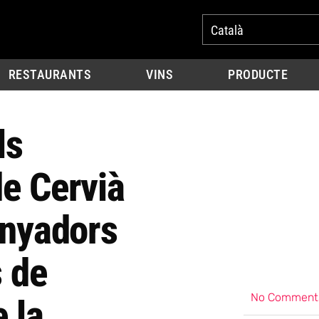
Català
RESTAURANTS
VINS
PRODUCTE
ls
e Cervià
anyadors
 de
No Comment
 la