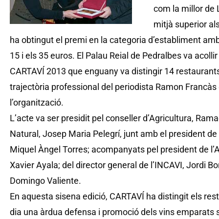
com la millor de 
mitjà superior a
ha obtingut el premi en la categoria d’establiment amb 
15 i els 35 euros. El Palau Reial de Pedralbes va acolli
CARTAVÍ 2013 que enguany va distingir 14 restaurants 
trajectòria professional del periodista Ramon Francàs 
l’organització.
L’acte va ser presidit pel conseller d’Agricultura, Ram
Natural, Josep Maria Pelegrí, junt amb el president de 
Miquel Àngel Torres; acompanyats pel president de l
Xavier Ayala; del director general de l’INCAVI, Jordi Bor
Domingo Valiente.
En aquesta sisena edició, CARTAVÍ ha distingit els res
dia una àrdua defensa i promoció dels vins emparats 