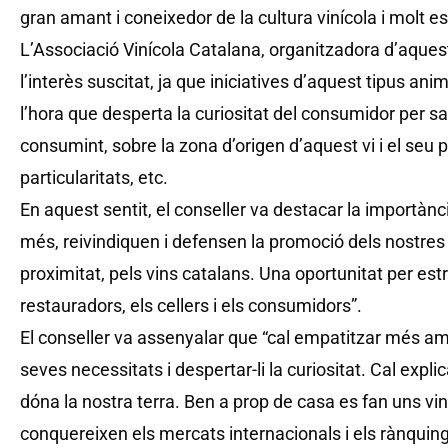
gran amant i coneixedor de la cultura vinícola i molt e
L’Associació Vinícola Catalana, organitzadora d’aques
l’interès suscitat, ja que iniciatives d’aquest tipus a
l’hora que desperta la curiositat del consumidor per s
consumint, sobre la zona d’origen d’aquest vi i el seu 
particularitats, etc.
En aquest sentit, el conseller va destacar la importàn
més, reivindiquen i defensen la promoció dels nostres 
proximitat, pels vins catalans. Una oportunitat per estr
restauradors, els cellers i els consumidors”.
El conseller va assenyalar que “cal empatitzar més am
seves necessitats i despertar-li la curiositat. Cal expli
dóna la nostra terra. Ben a prop de casa es fan uns vi
conquereixen els mercats internacionals i els rànquin