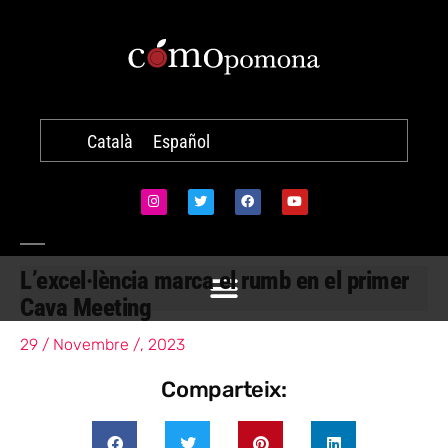
Català
Español
L’excel·lència marca el rumb en el primer
Cava Meeting
29 / Novembre /, 2023
Comparteix: