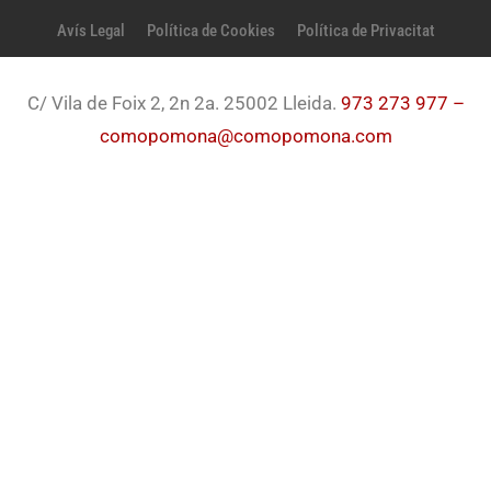
Avís Legal
Política de Cookies
Política de Privacitat
C/ Vila de Foix 2, 2n 2a. 25002 Lleida.
973 273 977 –
comopomona@comopomona.com