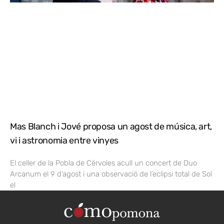
Mas Blanch i Jové proposa un agost de música, art,
vi i astronomia entre vinyes
El celler de la Pobla de Cérvoles acull un concert de Duo
Arcanum el 9 d’agost i una observació de l’eclipsi total de Sol
el