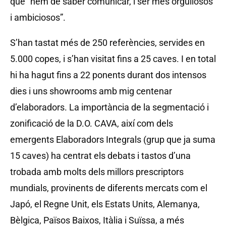
que “hem de saber comunicar, i ser més orgullosos
i ambiciosos”.
S’han tastat més de 250 referències, servides en
5.000 copes, i s’han visitat fins a 25 caves. I en total
hi ha hagut fins a 22 ponents durant dos intensos
dies i uns showrooms amb mig centenar
d’elaboradors. La importància de la segmentació i
zonificació de la D.O. CAVA, així com dels
emergents Elaboradors Integrals (grup que ja suma
15 caves) ha centrat els debats i tastos d’una
trobada amb molts dels millors prescriptors
mundials, provinents de diferents mercats com el
Japó, el Regne Unit, els Estats Units, Alemanya,
Bèlgica, Països Baixos, Itàlia i Suïssa, a més