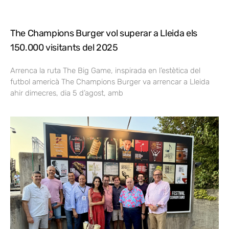
The Champions Burger vol superar a Lleida els
150.000 visitants del 2025
Arrenca la ruta The Big Game, inspirada en l’estètica del
futbol americà The Champions Burger va arrencar a Lleida
ahir dimecres, dia 5 d’agost, amb