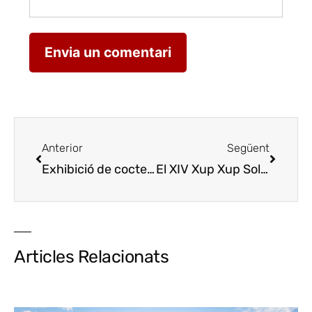
Anterior
Següent
Exhibició de cocteleria i cuina amb José Person i Jesús Gimena
El XIV Xup Xup Solidari recapta 10.000 euros a benefici d’Arrels
Articles Relacionats