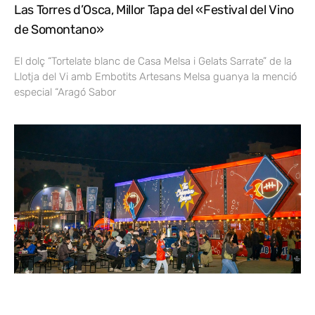
Las Torres d’Osca, Millor Tapa del «Festival del Vino
de Somontano»
El dolç “Tortelate blanc de Casa Melsa i Gelats Sarrate” de la
Llotja del Vi amb Embotits Artesans Melsa guanya la menció
especial “Aragó Sabor