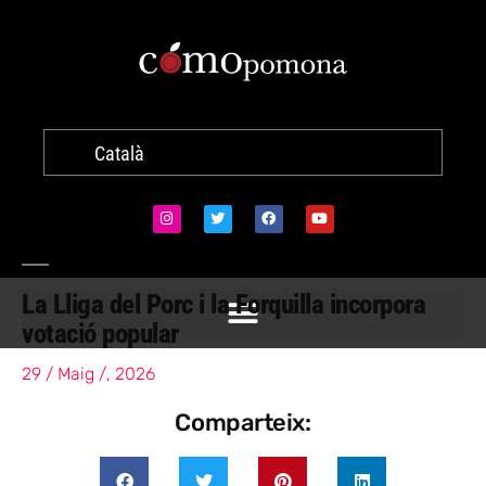
Català
La Lliga del Porc i la Forquilla incorpora
votació popular
29 / Maig /, 2026
Comparteix: