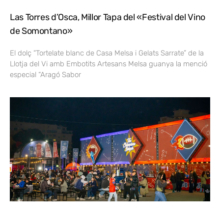
Las Torres d’Osca, Millor Tapa del «Festival del Vino
de Somontano»
El dolç “Tortelate blanc de Casa Melsa i Gelats Sarrate” de la
Llotja del Vi amb Embotits Artesans Melsa guanya la menció
especial “Aragó Sabor