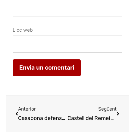
Lloc web
Anterior
Següent
Casabona defensa les varietats mediterrànies enfront del canvi climàtic
Castell del Remei acull la trobada anual dels cellers Costers del Segre