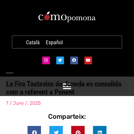
Català
Español
La Fira Tastavins de Juneda es consolida
com a referent a Ponent
7 / Juny /, 2025
Comparteix: