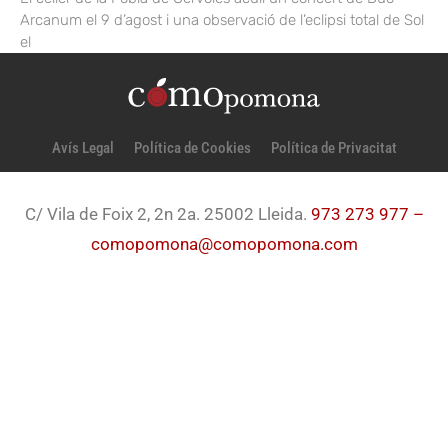
Arcanum el 9 d’agost i una observació de l’eclipsi total de Sol
el
Avís Legal
Política de Cookies
Política de Privacitat
C/ Vila de Foix 2, 2n 2a. 25002 Lleida.
973 273 977 –
comopomona@comopomona.com