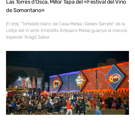
Las Torres d’Osca, Millor Tapa del «Festival del Vino
de Somontano»
El dolç “Tortelate blanc de Casa Melsa i Gelats Sarrate” de la
Llotja del Vi amb Embotits Artesans Melsa guanya la menció
especial “Aragó Sabor