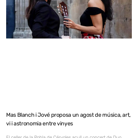
Mas Blanch i Jové proposa un agost de música, art,
vi i astronomia entre vinyes
El celler de la Pobla de Cérvoles acull un concert de Duo