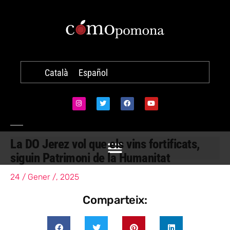
Català
Español
La DO Jerez vol que els vins fortificats,
siguin Patrimoni de la Humanitat
24 / Gener /, 2025
Comparteix: