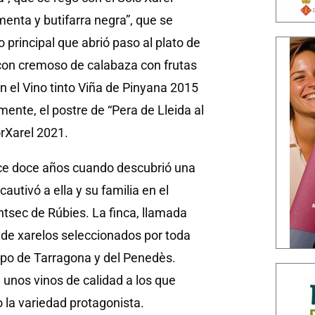
enta y butifarra negra”, que se
 principal que abrió paso al plato de
l con cremoso de calabaza con frutas
 el Vino tinto Viña de Pinyana 2015
ente, el postre de “Pera de Lleida al
orXarel 2021.
ace doce años cuando descubrió una
autivó a ella y su familia en el
ntsec de Rúbies. La finca, llamada
 de xarelos seleccionados por toda
mpo de Tarragona y del Penedès.
a unos vinos de calidad a los que
o la variedad protagonista.