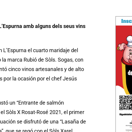
L’Espurna amb alguns dels seus vins
n L’Espurna el cuarto maridaje del
o la marca Rubió de Sòls. Sogas, con
ntó cinco vinos artesanales y de alto
 por la ocasión por el chef Jesús
ustó un “Entrante de salmón
 el Sòls X Rosat-Rosé 2021, el primer
nuación se disfrutó de una “Lasaña de
”, que se regó con el Sòls Xarel