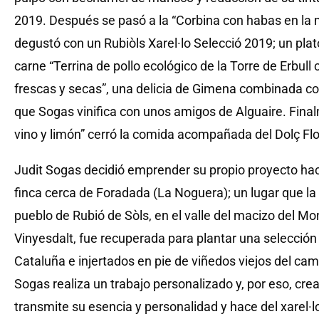
2019. Después se pasó a la “Corbina con habas en la m
degustó con un Rubiòls Xarel·lo Selecció 2019; un plato
carne “Terrina de pollo ecológico de la Torre de Erbul
frescas y secas”, una delicia de Gimena combinada con
que Sogas vinifica con unos amigos de Alguaire. Finalm
vino y limón” cerró la comida acompañada del Dolç Fl
Judit Sogas decidió emprender su propio proyecto h
finca cerca de Foradada (La Noguera); un lugar que la c
pueblo de Rubió de Sòls, en el valle del macizo del Mo
Vinyesdalt, fue recuperada para plantar una selección
Cataluña e injertados en pie de viñedos viejos del ca
Sogas realiza un trabajo personalizado y, por eso, cre
transmite su esencia y personalidad y hace del xarel·l