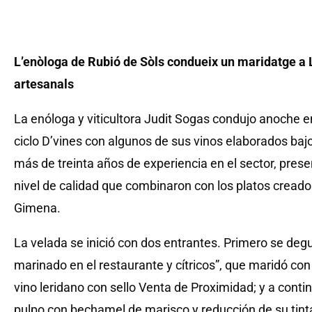
L’enòloga de Rubió de Sòls condueix un maridatge a 
artesanals
La enóloga y viticultora Judit Sogas condujo anoche e
ciclo D’vines con algunos de sus vinos elaborados baj
más de treinta años de experiencia en el sector, prese
nivel de calidad que combinaron con los platos creados
Gimena.
La velada se inició con dos entrantes. Primero se deg
marinado en el restaurante y cítricos”, que maridó con
vino leridano con sello Venta de Proximidad; y a conti
pulpo con bechamel de marisco y reducción de su tinta