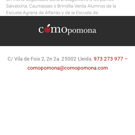
Salvatxina, Caumasses o Brindilla Verda Alumnos de la
Escuela Agraria de Alfarràs y de la Escuela de
C/ Vila de Foix 2, 2n 2a. 25002 Lleida.
973 273 977 –
comopomona@comopomona.com