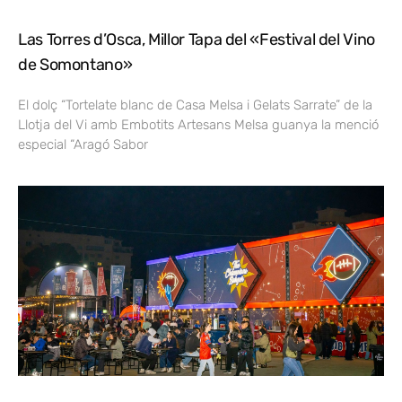
Las Torres d’Osca, Millor Tapa del «Festival del Vino
de Somontano»
El dolç “Tortelate blanc de Casa Melsa i Gelats Sarrate” de la
Llotja del Vi amb Embotits Artesans Melsa guanya la menció
especial “Aragó Sabor