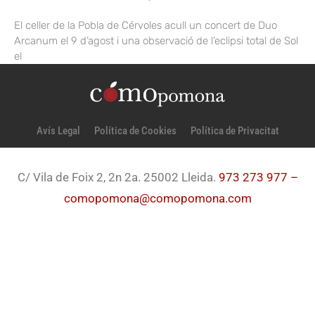
El celler de la Pobla de Cérvoles acull un concert de Duo
Arcanum el 9 d’agost i una observació de l’eclipsi total de Sol
el
Avís Legal
Política de Cookies
Política de Privacitat
C/ Vila de Foix 2, 2n 2a. 25002 Lleida.
973 273 977 –
comopomona@comopomona.com