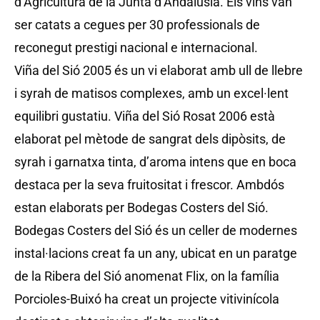
d’Agricultura de la Junta d’Andalusia. Els vins van
ser catats a cegues per 30 professionals de
reconegut prestigi nacional e internacional.
Viña del Sió 2005 és un vi elaborat amb ull de llebre
i syrah de matisos complexes, amb un excel·lent
equilibri gustatiu. Viña del Sió Rosat 2006 està
elaborat pel mètode de sangrat dels dipòsits, de
syrah i garnatxa tinta, d’aroma intens que en boca
destaca per la seva fruitositat i frescor. Ambdós
estan elaborats per Bodegas Costers del Sió.
Bodegas Costers del Sió és un celler de modernes
instal·lacions creat fa un any, ubicat en un paratge
de la Ribera del Sió anomenat Flix, on la família
Porcioles-Buixó ha creat un projecte vitivinícola