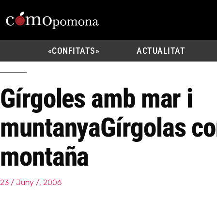
«CONFITATS»
ACTUALITAT
Gírgoles amb mar i
muntanya
Gírgolas c
montaña
23 / Juny /, 2006