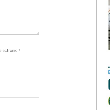
electrònic
*