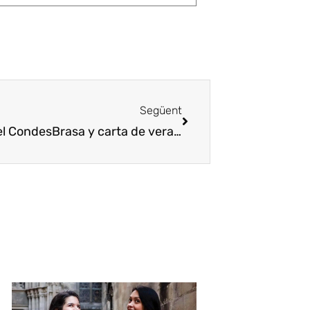
Següent
del Condes
Brasa y carta de verano en el Panorámico del Condes