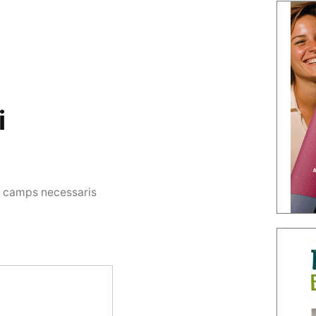
i
s camps necessaris